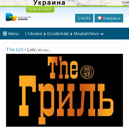
VOIR LA CARTE
L'accès
Français
Menu
L'Ukraine
Occidentale
Moukatchevo
Тhе Gril
• Lviv
(183 km.)