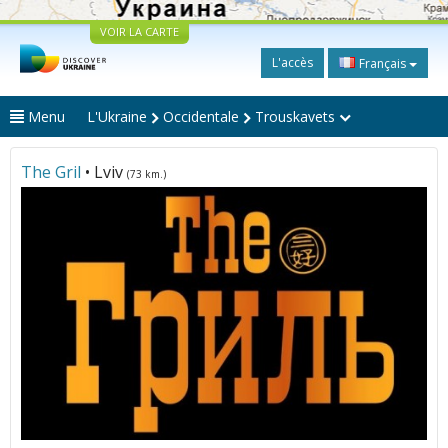
VOIR LA CARTE
L'accès
Français
Menu
L'Ukraine
Occidentale
Trouskavets
Тhе Gril
• Lviv
(73 km.)