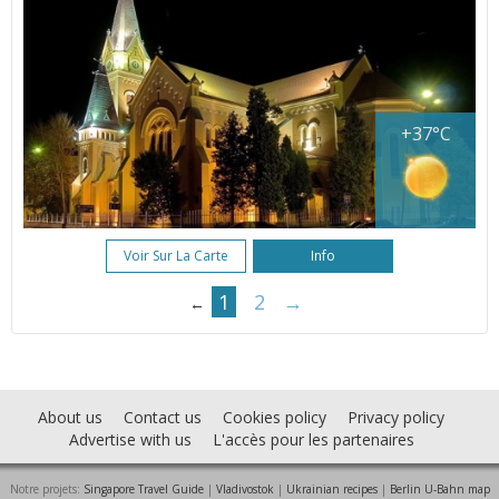
+37°C
Voir Sur La Carte
Info
1
2
→
←
About us
Contact us
Cookies policy
Privacy policy
Advertise with us
L'accès pour les partenaires
Notre projets:
Singapore Travel Guide
|
Vladivostok
|
Ukrainian recipes
|
Berlin U-Bahn map