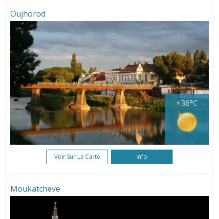
Oujhorod
+36°C
Voir Sur La Carte
Info
Moukatcheve