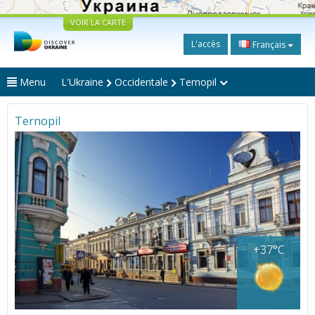
VOIR LA CARTE
L'accès
Français
Menu
L'Ukraine
Occidentale
Ternopil
Ternopil
+37°C