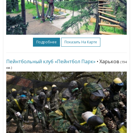
Подробнее
Показать На Карте
Пейнтбольный клуб «Пейнтбол Парк»
• Харьков
(194
км.)