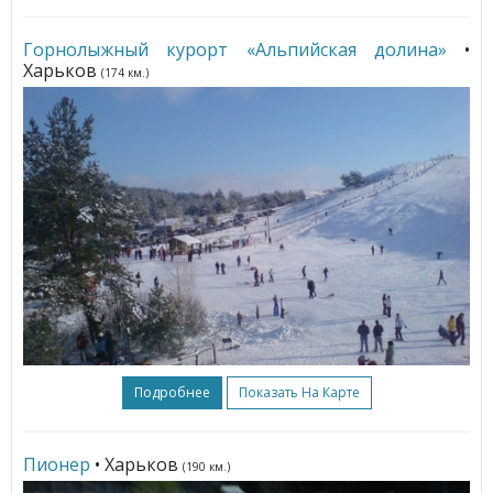
Горнолыжный курорт «Альпийская долина»
•
Харьков
(174 км.)
Подробнее
Показать На Карте
Пионер
• Харьков
(190 км.)