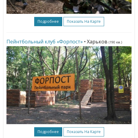
Подробнее
Показать На Карте
Пейнтбольный клуб «Форпост»
• Харьков
(190 км.)
Подробнее
Показать На Карте