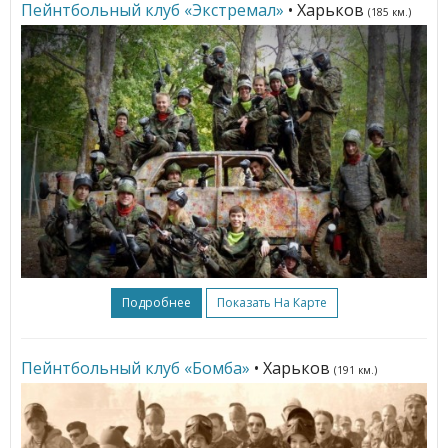
Пейнтбольный клуб «Экстремал»
• Харьков
(185 км.)
Подробнее
Показать На Карте
Пейнтбольный клуб «Бомба»
• Харьков
(191 км.)