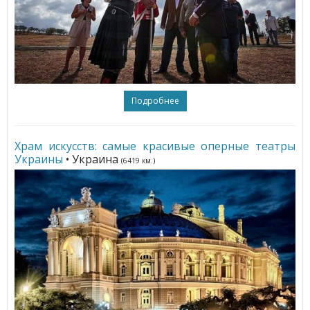
Подробнее
Храм искусств: самые красивые оперные театры
Украины
• Украина
(6419 км.)