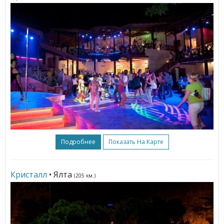
Подробнее
Показать На Карте
Кристалл
• Ялта
(205 км.)