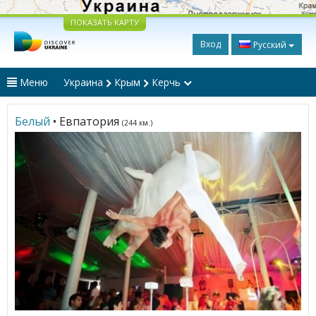
ПОКАЗАТЬ КАРТУ
Вход
Русский
Меню
Украина
Крым
Керчь
Белый
• Евпатория
(244 км.)