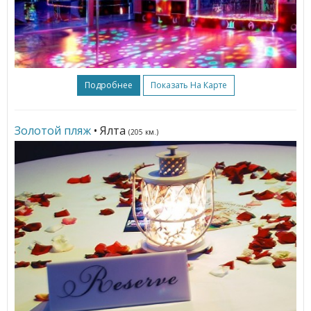
Подробнее
Показать На Карте
Золотой пляж
• Ялта
(205 км.)