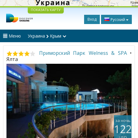
ПОКАЗАТЬ КАРТУ
Вход
Русский
Меню
Украина
Крым
Приморский Парк Welness & SPA
•
Ялта
за ночь
122
USD