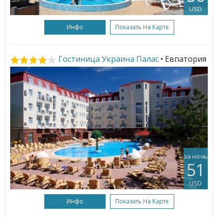
USD
Инфо
Показать На Карте
Гостиница Украина Палас
• Евпатория
за ночь
51
USD
Инфо
Показать На Карте