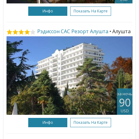
Инфо
Показать На Карте
Рэдиссон САС Резорт Алушта
• Алушта
за ночь
90
USD
Инфо
Показать На Карте