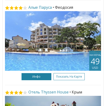
Алые Паруса
• Феодосия
за ночь
49
USD
Инфо
Показать На Карте
Отель Thyssen House
• Крым