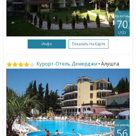
за ночь
70
USD
Инфо
Показать На Карте
Курорт-Отель Демерджи
• Алушта
за ночь
56