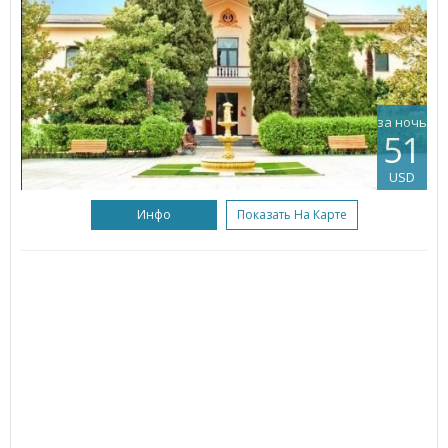
за ночь
51
USD
Инфо
Показать На Карте