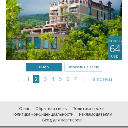
за ночь
64
USD
Инфо
Показать На Карте
←
1
2
3
4
5
6
7
→
в конец
О нас
Обратная связь
Политика cookie
Политика конфиденциальности
Рекламодателям
Вход для партнеров