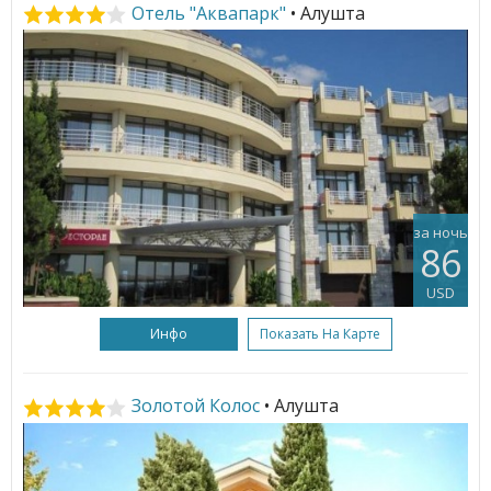
Отель "Аквапарк"
• Алушта
за ночь
86
USD
Инфо
Показать На Карте
Золотой Колос
• Алушта