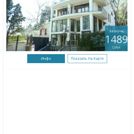
за ночь
1489
UAH
Инфо
Показать На Карте