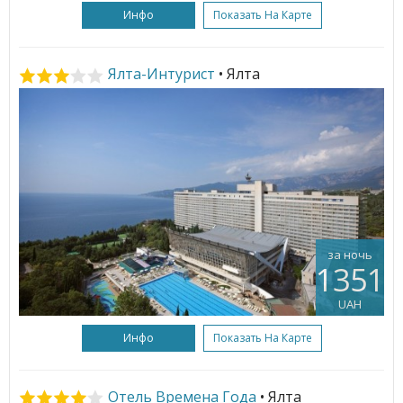
Инфо
Показать На Карте
Ялта-Интурист
• Ялта
за ночь
1351
UAH
Инфо
Показать На Карте
Отель Времена Года
• Ялта