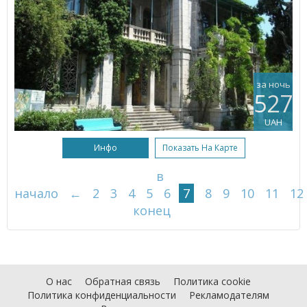
за ночь
527
UAH
Инфо
Показать На Карте
в
начало
←
2
3
4
5
6
7
8
9
10
11
12
конец
О нас
Обратная связь
Политика cookie
Политика конфиденциальности
Рекламодателям