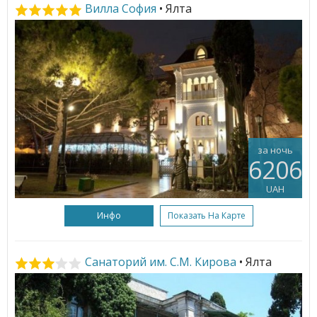
Вилла София
• Ялта
за ночь
6206
UAH
Инфо
Показать На Карте
Санаторий им. С.М. Кирова
• Ялта