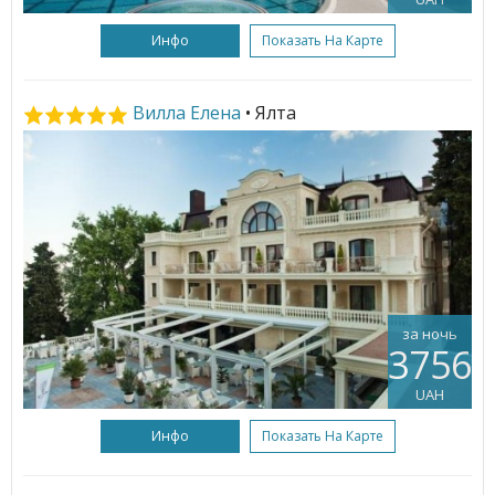
Инфо
Показать На Карте
Вилла Елена
• Ялта
за ночь
3756
UAH
Инфо
Показать На Карте