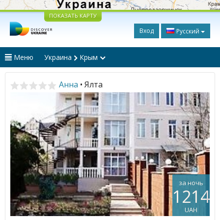
ПОКАЗАТЬ КАРТУ
Вход
Русский
Меню
Украина
Крым
Анна
• Ялта
за ночь
1214
UAH