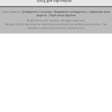
Вход для партнеров
Наши проекты:
Путеводитель Сингапур
|
Владивосток путеводитель
|
Украинская кухня
рецепты
|
Карта метро Берлина
© 2026 Discover Ukraine. All right reserved.
No part of this site may be reproduced without our written permission. The
website is owned by Discover Ukraine LLC.