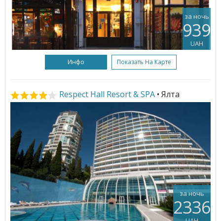
за ночь
939
UAH
Инфо
Показать На Карте
Respect Hall Resort & SPA
• Ялта
за ночь
2336
UAH