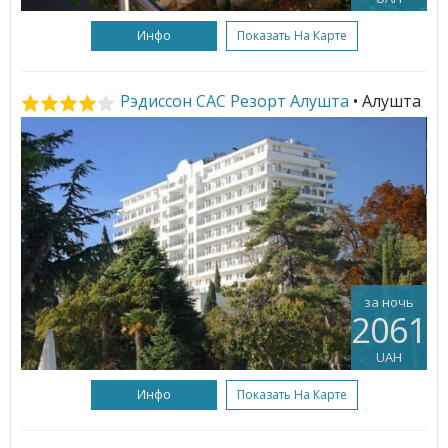
Инфо
Показать На Карте
Рэдиссон САС Резорт Алушта
• Алушта
за ночь
2061
UAH
Инфо
Показать На Карте