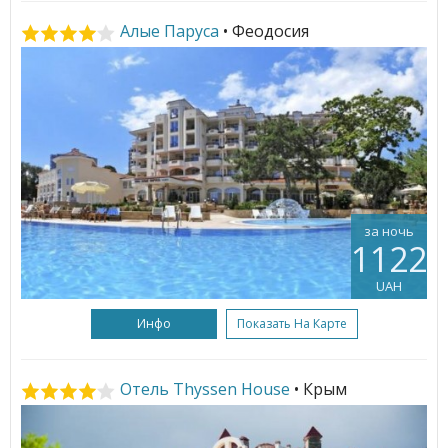
Алые Паруса
• Феодосия
за ночь
1122
UAH
Инфо
Показать На Карте
Отель Thyssen House
• Крым