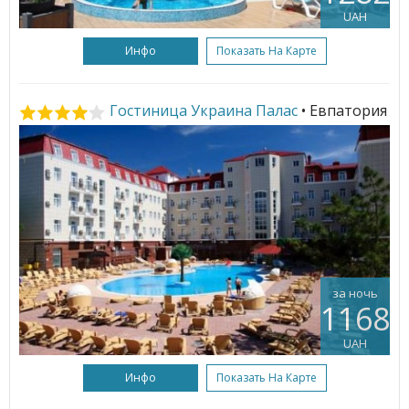
UAH
Инфо
Показать На Карте
Гостиница Украина Палас
• Евпатория
за ночь
1168
UAH
Инфо
Показать На Карте