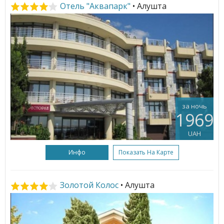
Отель "Аквапарк"
• Алушта
за ночь
1969
UAH
Инфо
Показать На Карте
Золотой Колос
• Алушта