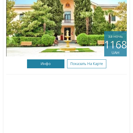
за ночь
1168
UAH
Инфо
Показать На Карте