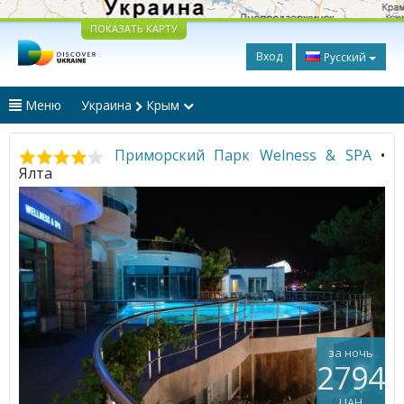
ПОКАЗАТЬ КАРТУ
Вход
Русский
Меню
Украина
Крым
Приморский Парк Welness & SPA
•
Ялта
за ночь
2794
UAH