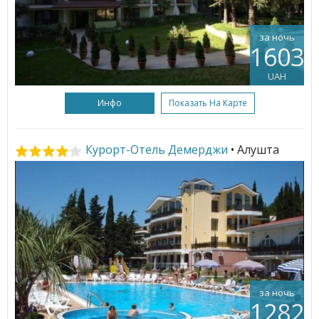
за ночь
1603
UAH
Инфо
Показать На Карте
Курорт-Отель Демерджи
• Алушта
за ночь
1282