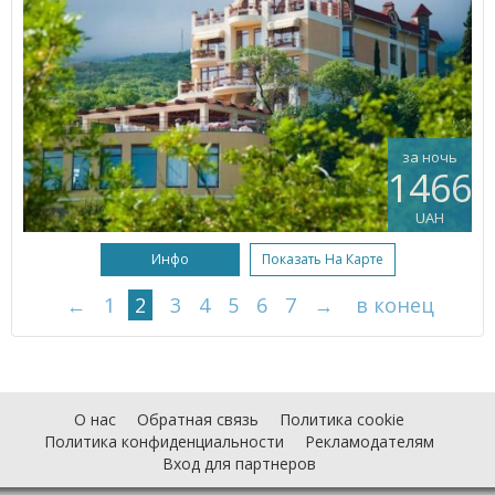
за ночь
1466
UAH
Инфо
Показать На Карте
←
1
2
3
4
5
6
7
→
в конец
О нас
Обратная связь
Политика cookie
Политика конфиденциальности
Рекламодателям
Вход для партнеров