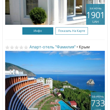
за ночь
1901
UAH
Инфо
Показать На Карте
Апарт-отель "Фамилия"
• Крым
за ночь
733
UAH