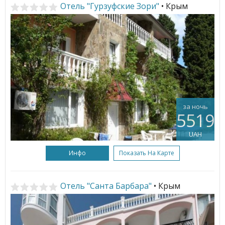
Отель "Гурзуфские Зори"
• Крым
за ночь
5519
UAH
Инфо
Показать На Карте
Отель "Санта Барбара"
• Крым