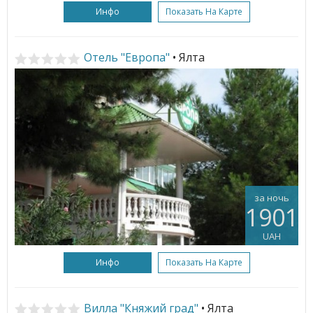
Инфо
Показать На Карте
Отель "Европа"
• Ялта
за ночь
1901
UAH
Инфо
Показать На Карте
Вилла "Княжий град"
• Ялта