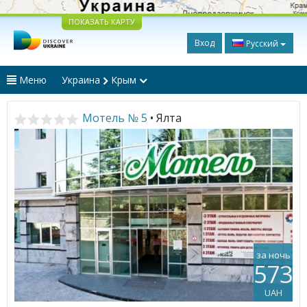
ПОКАЗАТЬ КАРТУ
Вход
Русский
Меню
Украина
Крым
Мотель № 5
• Ялта
за ночь
573
UAH