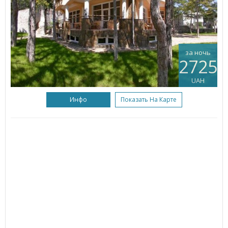
за ночь
2725
UAH
Инфо
Показать На Карте