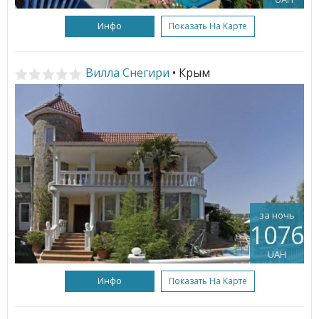
Инфо
Показать На Карте
Вилла Снегири
• Крым
за ночь
1076
UAH
Инфо
Показать На Карте