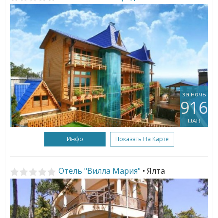
за ночь
916
UAH
Инфо
Показать На Карте
Отель "Вилла Мария"
• Ялта