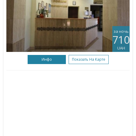
за ночь
710
UAH
Инфо
Показать На Карте