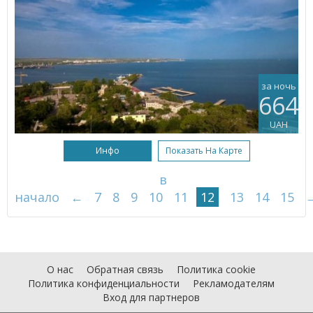
за ночь
664
UAH
Инфо
Показать На Карте
в
начало
←
7
8
9
10
11
12
13
14
15
О нас
Обратная связь
Политика cookie
Политика конфиденциальности
Рекламодателям
Вход для партнеров