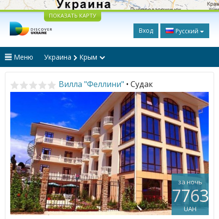
ПОКАЗАТЬ КАРТУ
Вход
Русский
Меню
Украина
Крым
Вилла "Феллини"
• Судак
за ночь
7763
UAH