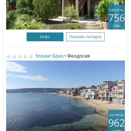
за ночь
756
UAH
Инфо
Показать На Карте
Эллинг Бриз
• Феодосия
за ночь
962
UAH