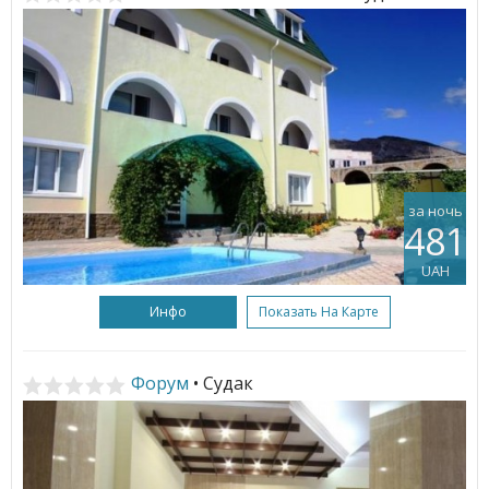
за ночь
481
UAH
Инфо
Показать На Карте
Форум
• Судак