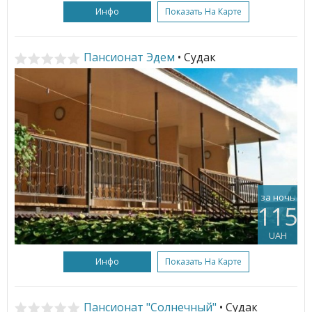
Инфо
Показать На Карте
Пансионат Эдем
• Судак
за ночь
115
UAH
Инфо
Показать На Карте
Пансионат "Солнечный"
• Судак