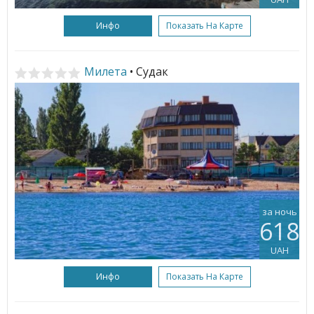
Инфо
Показать На Карте
Милета
• Судак
за ночь
618
UAH
Инфо
Показать На Карте