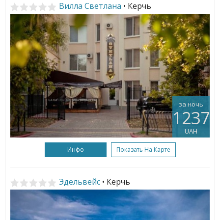
Вилла Светлана
• Керчь
за ночь
1237
UAH
Инфо
Показать На Карте
Эдельвейс
• Керчь