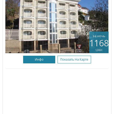
за ночь
1168
UAH
Инфо
Показать На Карте