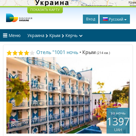
ПОКАЗАТЬ КАРТУ
Вход
Русский
Меню
Украина
Крым
Керчь
Отель "1001 ночь
• Крым
(214 км.)
за ночь
1397
UAH