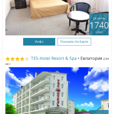
за ночь
1740
UAH
Инфо
Показать На Карте
TES-Hotel Resort & Spa
• Евпатория
(244
км.)