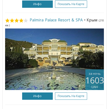
Инфо
Показать На Карте
Palmira Palace Resort & SPA
• Крым
(210
км.)
за ночь
1603
UAH
Инфо
Показать На Карте