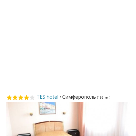
TES hotel
• Симферополь
(195 км.)