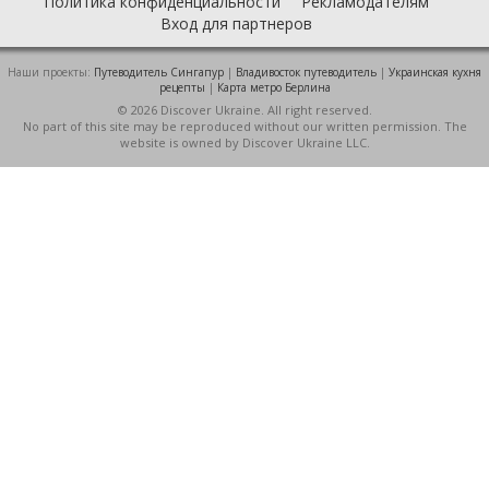
Политика конфиденциальности
Рекламодателям
Вход для партнеров
Наши проекты:
Путеводитель Сингапур
|
Владивосток путеводитель
|
Украинская кухня
рецепты
|
Карта метро Берлина
© 2026 Discover Ukraine. All right reserved.
No part of this site may be reproduced without our written permission. The
website is owned by Discover Ukraine LLC.