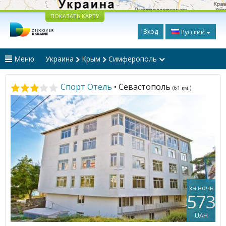
ПОКАЗАТЬ КАРТУ
Вход
Русский
Меню
Украина
Крым
Симферополь
Спорт Отель
• Севастополь
(61 км.)
за ночь
573
UAH