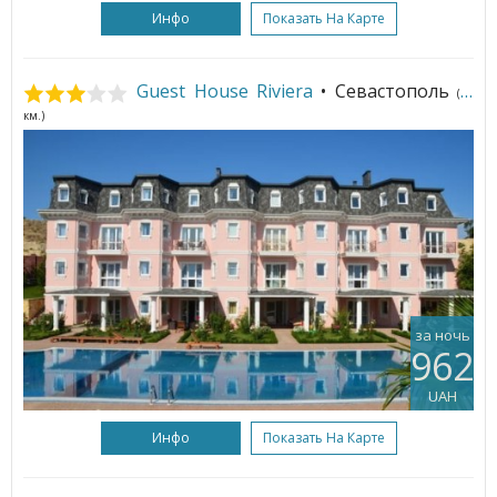
Инфо
Показать На Карте
Guest House Riviera
• Севастополь
(64
км.)
за ночь
962
UAH
Инфо
Показать На Карте