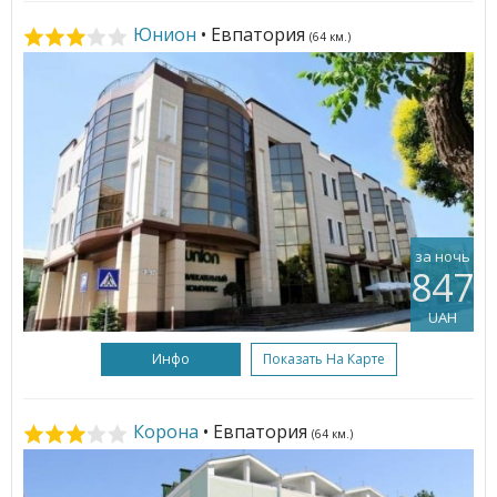
Юнион
• Евпатория
(64 км.)
за ночь
847
UAH
Инфо
Показать На Карте
Корона
• Евпатория
(64 км.)