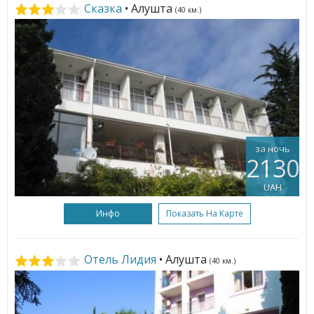
Сказка
• Алушта
(40 км.)
за ночь
2130
UAH
Инфо
Показать На Карте
Отель Лидия
• Алушта
(40 км.)