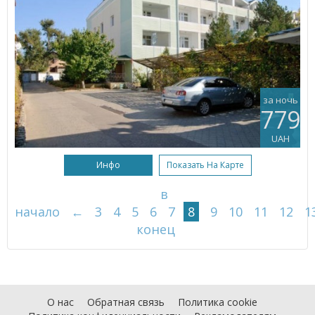
за ночь
779
UAH
Инфо
Показать На Карте
в
начало
←
3
4
5
6
7
8
9
10
11
12
1
конец
О нас
Обратная связь
Политика cookie