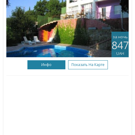
за ночь
847
UAH
Инфо
Показать На Карте