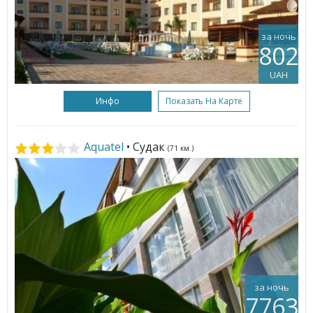
за ночь
802
UAH
Инфо
Показать На Карте
Aquatel
• Судак
(71 км.)
за ночь
7763