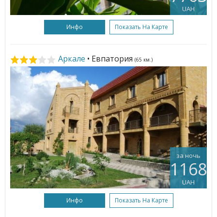
UAH
Инфо
Показать На Карте
Аркале
• Евпатория
(65 км.)
за ночь
1168
UAH
Инфо
Показать На Карте