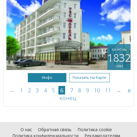
за ночь
1832
UAH
Инфо
Показать На Карте
←
1
2
3
4
5
6
7
8
9
10
11
→
в
конец
О нас
Обратная связь
Политика cookie
Политика конфиденциальности
Рекламодателям