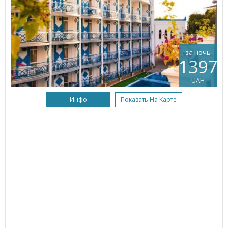
за ночь
1397
UAH
Инфо
Показать На Карте