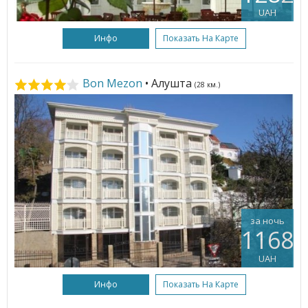
UAH
Инфо
Показать На Карте
Bon Mezon
• Алушта
(28 км.)
за ночь
1168
UAH
Инфо
Показать На Карте