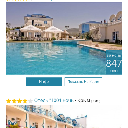
за ночь
847
UAH
Инфо
Показать На Карте
Отель "1001 ночь
• Крым
(9 км.)