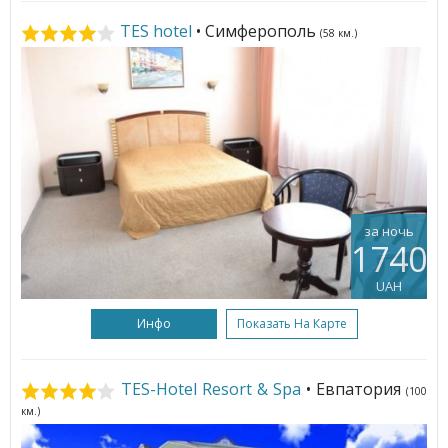
TES hotel
• Симферополь
(58 км.)
за ночь
1740
UAH
Инфо
Показать На Карте
TES-Hotel Resort & Spa
• Евпатория
(100
км.)