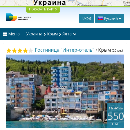
ПОКАЗАТЬ КАРТУ
Вход
Русский
Меню
Украина
Крым
Ялта
Гостиница "Интер-отель"
• Крым
(20 км.)
за ночь
550
UAH