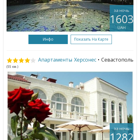
за ночь
1603
UAH
Инфо
Показать На Карте
Апартаменты Херсонес
• Севастополь
(55 км.)
за ночь
1282