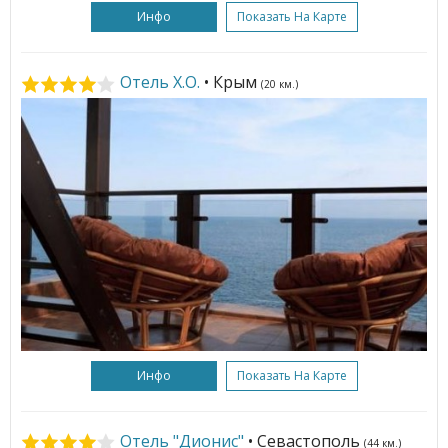
Инфо
Показать На Карте
Отель X.O.
• Крым
(20 км.)
Инфо
Показать На Карте
Отель "Дионис"
• Севастополь
(44 км.)