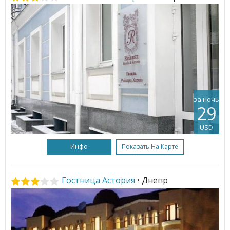
за ночь
29
USD
Инфо
Показать На Карте
Гостница Астория
• Днепр