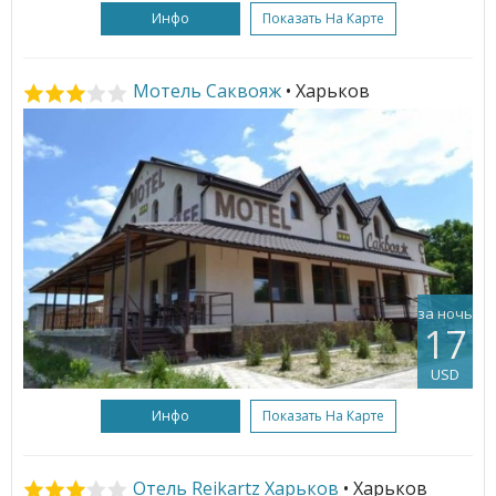
Инфо
Показать На Карте
Мотель Саквояж
• Харьков
за ночь
17
USD
Инфо
Показать На Карте
Отель Reikartz Харьков
• Харьков