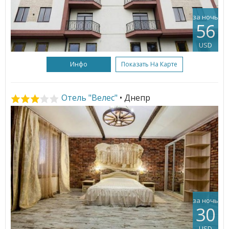
за ночь
56
USD
Инфо
Показать На Карте
Отель "Велес"
• Днепр
за ночь
30
USD