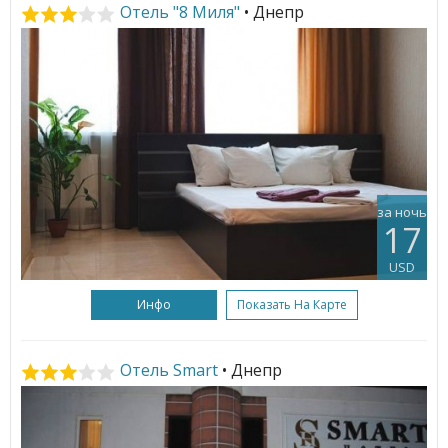
Отель "8 Миля"
• Днепр
за ночь
17
USD
Инфо
Показать На Карте
Отель Smart
• Днепр