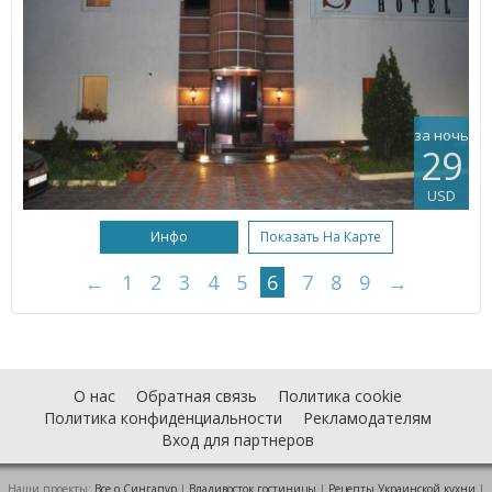
за ночь
29
USD
Инфо
Показать На Карте
←
1
2
3
4
5
6
7
8
9
→
О нас
Обратная связь
Политика cookie
Политика конфиденциальности
Рекламодателям
Вход для партнеров
Наши проекты:
Все о Cингапур
|
Владивосток гостиницы
|
Рецепты Украинской кухни
|