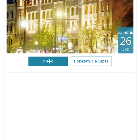
за ночь
26
USD
Инфо
Показать На Карте