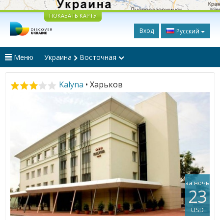
ПОКАЗАТЬ КАРТУ
Вход
Русский
Меню
Украина
Восточная
Kalyna
• Харьков
за ночь
23
USD