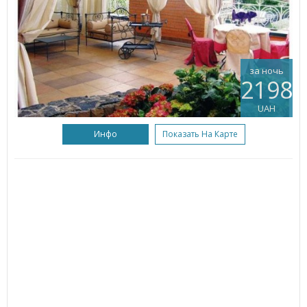
за ночь
2198
UAH
Инфо
Показать На Карте