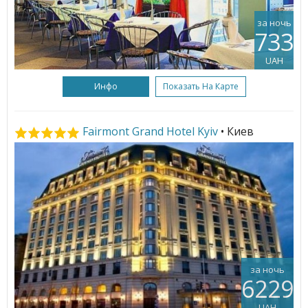
за ночь
733
UAH
Инфо
Показать На Карте
Fairmont Grand Hotel Kyiv
• Киев
за ночь
6229
UAH