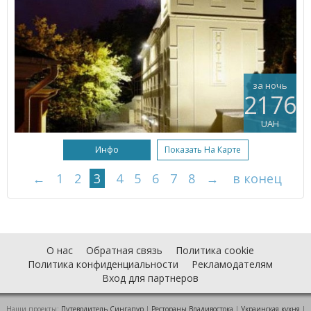
за ночь
2176
UAH
Инфо
Показать На Карте
←
1
2
3
4
5
6
7
8
→
в конец
О нас
Обратная связь
Политика cookie
Политика конфиденциальности
Рекламодателям
Вход для партнеров
Наши проекты:
Путеводитель Сингапур
|
Рестораны Владивостока
|
Украинская кухня
|