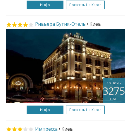
Инфо
Показать На Карте
Ривьера Бутик-Отель
• Киев
за ночь
3275
UAH
Инфо
Показать На Карте
Импресса
• Киев