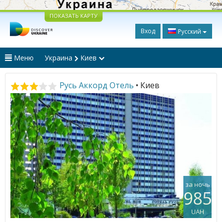
ПОКАЗАТЬ КАРТУ
Вход
Русский
Меню
Украина
Киев
Русь Аккорд Отель
• Киев
за ночь
985
UAH