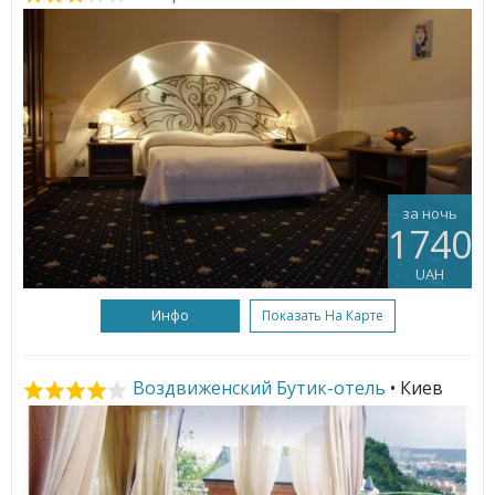
за ночь
1740
UAH
Инфо
Показать На Карте
Воздвиженский Бутик-отель
• Киев