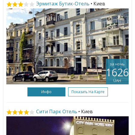
Эрмитаж Бутик-Отель
• Киев
за ночь
1626
UAH
Инфо
Показать На Карте
Сити Парк Отель
• Киев