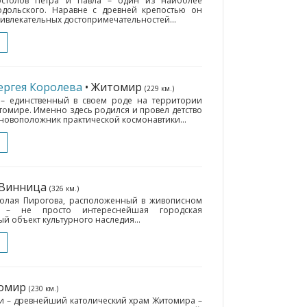
остолов Петра и Павла – один из наиболее
дольского. Наравне с древней крепостью он
ривлекательных достопримечательностей...
ергея Королева
• Житомир
(229 км.)
– единственный в своем роде на территории
томире. Именно здесь родился и провел детство
новоположник практической космонавтики...
 Винница
(326 км.)
олая Пирогова, расположенный в живописном
 – не просто интереснейшая городская
й объект культурного наследия...
томир
(230 км.)
и – древнейший католический храм Житомира –