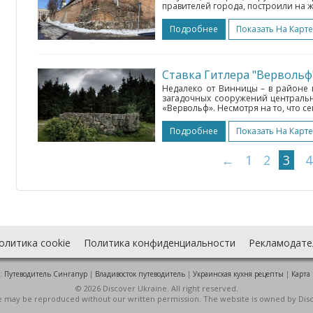
правителей города, построили на 
Подробнее
Показать На Карте
Ставка Гитлера "Вервольф
Недалеко от Винницы – в районе 
загадочных сооружений центральн
«Вервольф». Несмотря на то, что се
Подробнее
Показать На Карте
←
1
2
3
4
олитика cookie
Политика конфиденциальности
Рекламодате
:
Путеводитель Сингапур
|
Владивосток путеводитель
|
Украинская кухня рецепты
|
Карта
© 2026 Discover Ukraine. All right reserved.
ite may be reproduced without our written permission. The website is owned by Dis