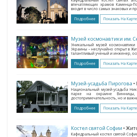
Кафедральный костел святых ап
впечатляющих храмов Каменца-По
входит в число самых знаковых и п
Подробнее
Показать На Карте
Музей космонавтики им. С
Уникальный музей космонавтики 
Украины – неслучайно открыт в Жи
талантливый ученый и инженер, ос
Подробнее
Показать На Карте
Музей-усадьба Пирогова
•
Национальный музей-усадьба Ник
парке на окраине Винницы,
достопримечательность, но и важны
Подробнее
Показать На Карте
Костел святой Софии
• Жи
Кафедральный костел святой Софи