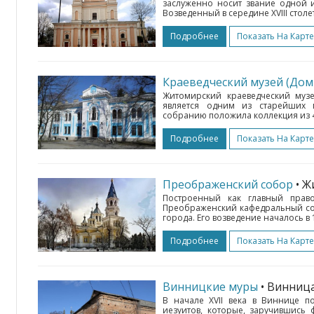
заслуженно носит звание одной и
Возведенный в середине XVIII стол
Подробнее
Показать На Карте
Краеведческий музей (Дом
Житомирский краеведческий музе
является одним из старейших 
собранию положила коллекция из 4
Подробнее
Показать На Карте
Преображенский собор
• 
Построенный как главный прав
Преображенский кафедральный со
города. Его возведение началось в 
Подробнее
Показать На Карте
Винницкие муры
• Винниц
В начале XVII века в Виннице п
иезуитов, которые, заручившись