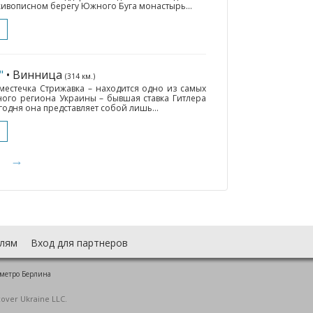
живописном берегу Южного Буга монастырь...
"
• Винница
(314 км.)
местечка Стрижавка – находится одно из самых
ого региона Украины – бывшая ставка Гитлера
годня она представляет собой лишь...
→
лям
Вход для партнеров
 метро Берлина
cover Ukraine LLC.