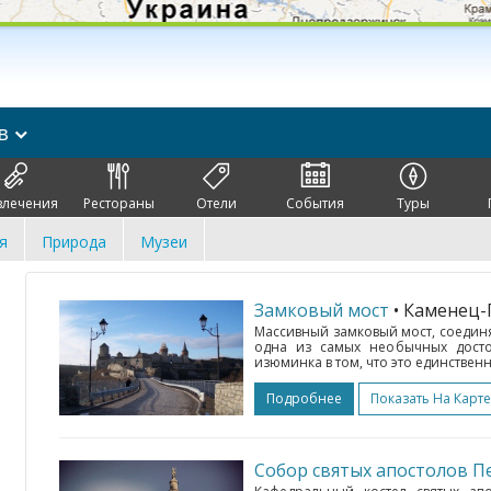
ов
влечения
Рестораны
Отели
События
Туры
я
Природа
Музеи
Замковый мост
• Каменец
Массивный замковый мост, соедин
одна из самых необычных достоп
изюминка в том, что это единственн
Подробнее
Показать На Карте
Собор святых апостолов П