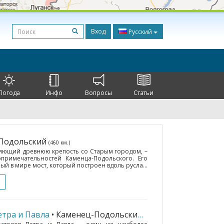
Вход
Русский
Погода
Инфо
Вопросы
Статьи
-Подольский
(460 км.)
яющий древнюю крепость со Старым городом, –
римечательностей Каменца-Подольского. Его
ый в мире мост, который построен вдоль русла...
етра и Павла
• Каменец-Подольский
(460 км.)