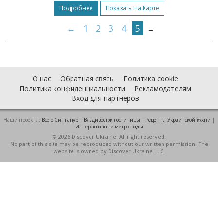
Подробнее
Показать На Карте
←
1
2
3
4
5
→
О нас
Обратная связь
Политика cookie
Политика конфиденциальности
Рекламодателям
Вход для партнеров
Наши проекты:
Все о Cингапур
|
Владивосток гостиницы
|
Рецепты Украинской кухни
|
Интерактивные метро гиды
© 2026 Discover Ukraine. All right reserved.
No part of this site may be reproduced without our written permission. The
website is owned by Discover Ukraine LLC.