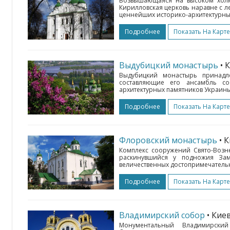
Возвышающаяся на высоком холм
Кирилловская церковь наравне с 
ценнейших историко-архитектурных 
Подробнее
Показать На Карте
Выдубицкий монастырь
• 
Выдубицкий монастырь принадл
составляющие его ансамбль со
архитектурных памятников Украины
Подробнее
Показать На Карте
Флоровский монастырь
• 
Комплекс сооружений Свято-Возн
раскинувшийся у подножия За
величественных достопримечательн
Подробнее
Показать На Карте
Владимирский собор
• Кие
Монументальный Владимирский