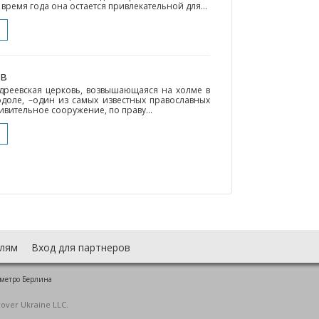
время года она остается привлекательной для...
ев
ндреевская церковь, возвышающаяся на холме в
одоле, –один из самых известных православных
ивительное сооружение, по праву...
лям
Вход для партнеров
 метро Берлина
cover Ukraine LLC.