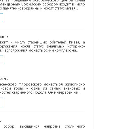
е за пределами исторического центра Киева
легендарным Софийским собором входит в число
памятников Украины и носит статус музея...
Киев
ежит к числу старейших обителей Киева, а
оружения носят статус значимых историко-
. Расположился монастырский комплекс на...
Киев
есенского Флоровского монастыря, живописно
мковой горы, – одна из самых знаковых и
остей старинного Подола. Он интересен не...
в
 собор, высящийся напротив столичного