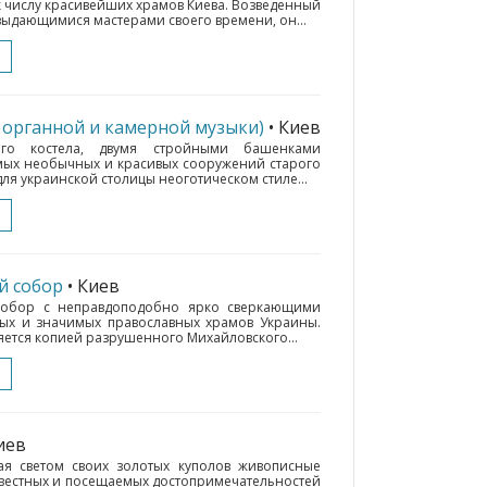
к числу красивейших храмов Киева. Возведенный
ыдающимися мастерами своего времени, он...
 органной и камерной музыки)
• Киев
ого костела, двумя стройными башенками
амых необычных и красивых сооружений старого
ля украинской столицы неоготическом стиле...
й собор
• Киев
собор с неправдоподобно ярко сверкающими
вых и значимых православных храмов Украины.
ляется копией разрушенного Михайловского...
иев
ая светом своих золотых куполов живописные
звестных и посещаемых достопримечательностей