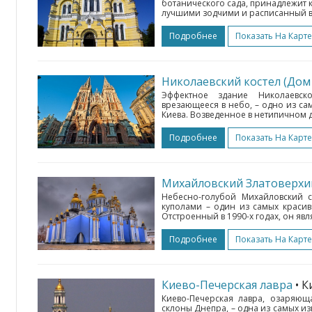
ботанического сада, принадлежит 
лучшими зодчими и расписанный в
Подробнее
Показать На Карте
Николаевский костел (Дом
Эффектное здание Николаевск
врезающееся в небо, – одно из с
Киева. Возведенное в нетипичном д
Подробнее
Показать На Карте
Михайловский Златоверхи
Небесно-голубой Михайловский 
куполами – один из самых краси
Отстроенный в 1990-х годах, он яв
Подробнее
Показать На Карте
Киево-Печерская лавра
• К
Киево-Печерская лавра, озаряющ
склоны Днепра, – одна из самых и