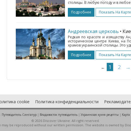
столицы. В любую погоду и в любое 
Подробнее
Показать На Карте
Андреевская церковь
• Ки
Редкая по красоте и изяществу А
историческом центре Киева, на П
храмов украинской столицы. Это уд
Подробнее
Показать На Карте
1
2
→
←
олитика cookie
Политика конфиденциальности
Рекламодате
:
Путеводитель Сингапур
|
Владивосток путеводитель
|
Украинская кухня рецепты
|
Карта
© 2026 Discover Ukraine. All right reserved.
ite may be reproduced without our written permission. The website is owned by Dis