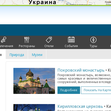
влечения
Рестораны
Отели
События
Туры
я
Природа
Музеи
Покровский монастырь
• 
Покровский монастырь, возможно,
самых красивых и величественных
сооружений, выполненных в псевдо
Подробнее
Показать На Карте
Кирилловская церковь
• К