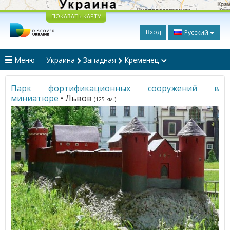
ПОКАЗАТЬ КАРТУ
Вход
Русский
Меню
Украина
Западная
Кременец
Парк фортификационных сооружений в
миниатюре
• Львов
(125 км.)