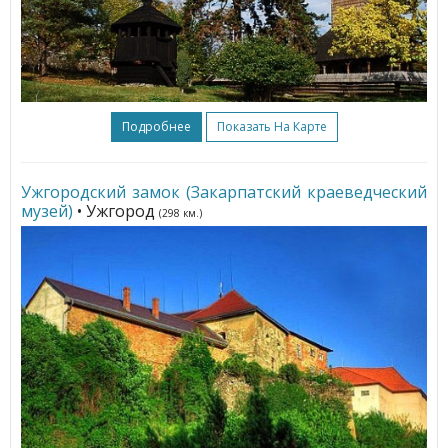
Подробнее
Показать На Карте
Ужгородский замок (Закарпатский краеведческий
музей)
• Ужгород
(298 км.)