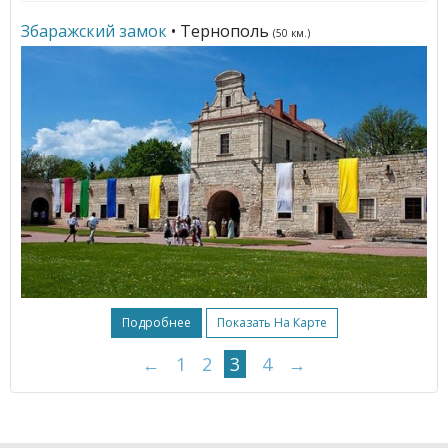
Збаражский замок
• Тернополь
(50 км.)
Подробнее
Показать На Карте
←
1
2
3
4
→