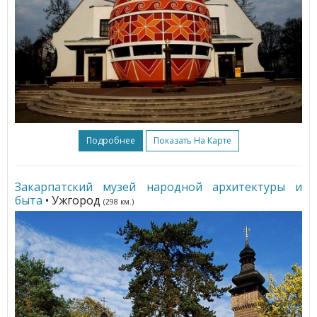
Подробнее
Показать На Карте
Закарпатский музей народной архитектуры и
быта
• Ужгород
(298 км.)