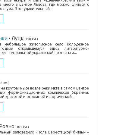
 архитектуры и быта «Шевченковский гай» –
 место в центре Львова, где можно слиться с
о шума. Этот удивительный...
нки
• Луцк
(158 км.)
не небольшое живописное село Колодезное
годаря открывшемуся здесь литературно-
и – гениальной украинской поэтессы и...
38 км.)
а крутом мысе возле реки Иква в самом центре
них фортификационных комплексов Украины.
й красотой и огромной исторической...
 Ровно
(101 км.)
ьный заповедник «Поле Берестецкой битвы» –