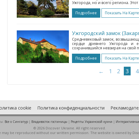
Ужгорода, но и всего региона. Это
Подробнее
Показать На Карте
Ужгородский замок (Закар
Средневековый замок, возвышающий
сердце древнего Ужгорода и ег
сохранившийся невзирая на свой по
Подробнее
Показать На Карте
←
1
2
3
4
олитика cookie
Политика конфиденциальности
Рекламодате
ты:
Все о Cингапур
|
Владивосток гостиницы
|
Рецепты Украинской кухни
|
Интерактивны
© 2026 Discover Ukraine. All right reserved.
ite may be reproduced without our written permission. The website is owned by Dis