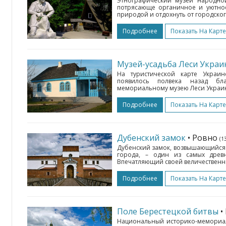
Этнографический музей народной
потрясающе органичное и уютное
природой и отдохнуть от городског
Подробнее
Показать На Карте
Музей-усадьба Леси Украи
На туристической карте Украи
появилось полвека назад бла
мемориальному музею Леси Украинк
Подробнее
Показать На Карте
Дубенский замок
• Ровно
(1
Дубенский замок, возвышающийся н
города, – один из самых древ
Впечатляющий своей величественно
Подробнее
Показать На Карте
Поле Берестецкой битвы
•
Национальный историко-мемориал