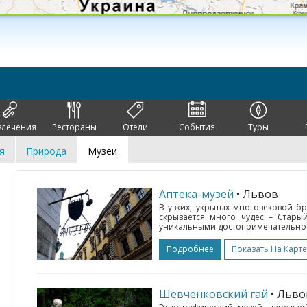
влечения
Рестораны
Отели
События
Туры
я
Природа
Музеи
Аптека-музей
• Львов
В узких, укрытых многовековой бр
скрывается много чудес – Стары
уникальными достопримечательност
Подробнее
Показать На Карте
Шевченковский гай
• Льво