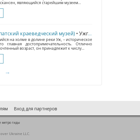
т скансен, являющийся старейшим музеем...
патский краеведческий музей)
• Ужгород
(184 км.)
ся на холме в долине реки Уж, – историческое
о главная достопримечательность. Отлично
чтенный возраст, он принадлежит к числу...
→
лям
Вход для партнеров
е метро гиды
cover Ukraine LLC.