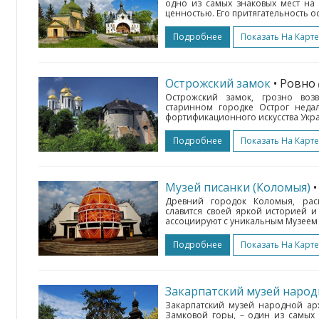
одно из самых знаковых мест на
ценностью. Его притягательность о
Подробнее
Показать На Карте
Острожский замок
• Ровно
Острожский замок, грозно во
старинном городке Острог недал
фортификационного искусства Укра
Подробнее
Показать На Карте
Музей писанки (Коломыя)
Древний городок Коломыя, рас
славится своей яркой историей 
ассоциируют с уникальным Музеем п
Подробнее
Показать На Карте
Закарпатский музей народ
Закарпатский музей народной ар
Замковой горы, – один из самых