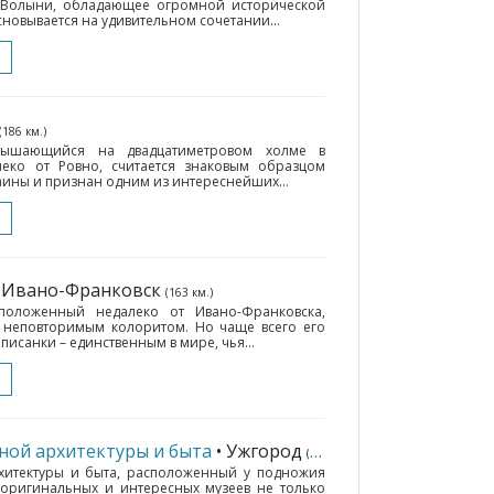
 Волыни, обладающее огромной исторической
сновывается на удивительном сочетании...
(186 км.)
звышающийся на двадцатиметровом холме в
еко от Ровно, считается знаковым образцом
ины и признан одним из интереснейших...
• Ивано-Франковск
(163 км.)
положенный недалеко от Ивано-Франковска,
и неповторимым колоритом. Но чаще всего его
исанки – единственным в мире, чья...
ной архитектуры и быта
• Ужгород
(185 км.)
хитектуры и быта, расположенный у подножия
 оригинальных и интересных музеев не только