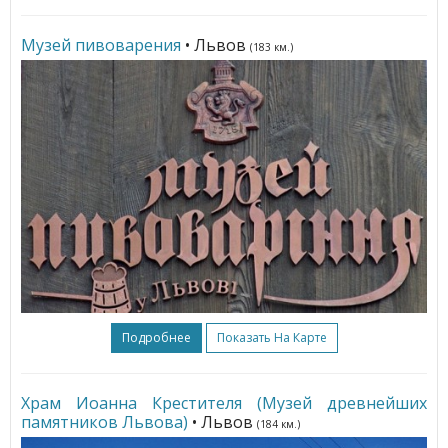
Музей пивоварения
• Львов
(183 км.)
Подробнее
Показать На Карте
Храм Иоанна Крестителя (Музей древнейших
памятников Львова)
• Львов
(184 км.)