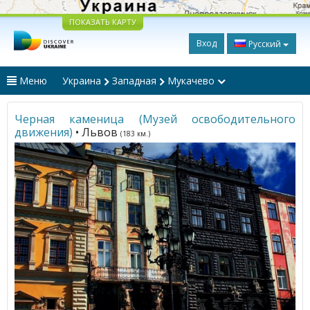
ПОКАЗАТЬ КАРТУ
Вход
Русский
Меню
Украина
Западная
Мукачево
Черная каменица (Музей освободительного
движения)
• Львов
(183 км.)