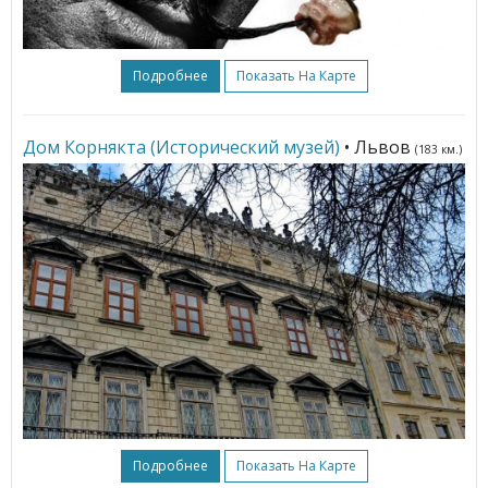
Подробнее
Показать На Карте
Дом Корнякта (Исторический музей)
• Львов
(183 км.)
Подробнее
Показать На Карте