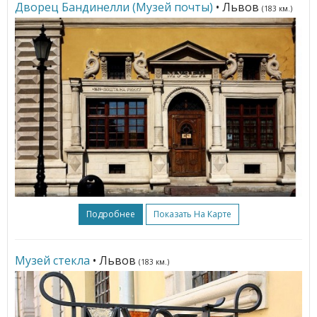
Дворец Бандинелли (Музей почты)
• Львов
(183 км.)
Подробнее
Показать На Карте
Музей стекла
• Львов
(183 км.)