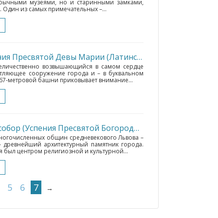
бычными музеями, но и старинными замками,
 Один из самых примечательных –...
Кафедральный собор Успения Пресвятой Девы Марии (Латинский собор)
• Львов
(1
еличественно возвышающийся в самом сердце
атляющее сооружение города и – в буквальном
 67-метровой башни приковывает внимание...
Армянский кафедральный собор (Успения Пресвятой Богородицы)
• Львов
(180 км.)
многочисленных общин средневекового Львова –
 древнейший архитектурный памятник города.
я был центром религиозной и культурной...
5
6
7
→