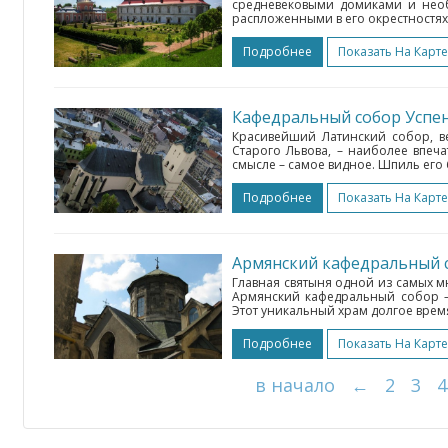
средневековыми домиками и нео
распложенными в его окрестностях.
Подробнее
Показать На Карте
Красивейший Латинский собор, в
Старого Львова, – наиболее впеч
смысле – самое видное. Шпиль его
Подробнее
Показать На Карте
Главная святыня одной из самых 
Армянский кафедральный собор –
Этот уникальный храм долгое врем
Подробнее
Показать На Карте
в начало
←
2
3
4