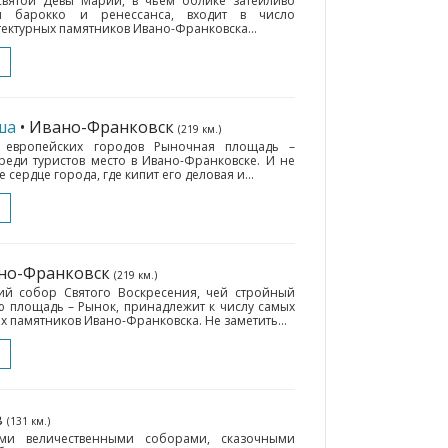
святой Девы Марии, в чьем облике затейливо
ты барокко и ренессанса, входит в число
ектурных памятников Ивано-Франковска...
ша
• Ивано-Франковск
(219 км.)
 европейских городов Рыночная площадь –
еди туристов место в Ивано-Франковске. И не
 сердце города, где кипит его деловая и...
ано-Франковск
(219 км.)
кий собор Святого Воскресения, чей стройный
ю площадь – Рынок, принадлежит к числу самых
х памятников Ивано-Франковска. Не заметить...
в
(131 км.)
ими величественными соборами, сказочными