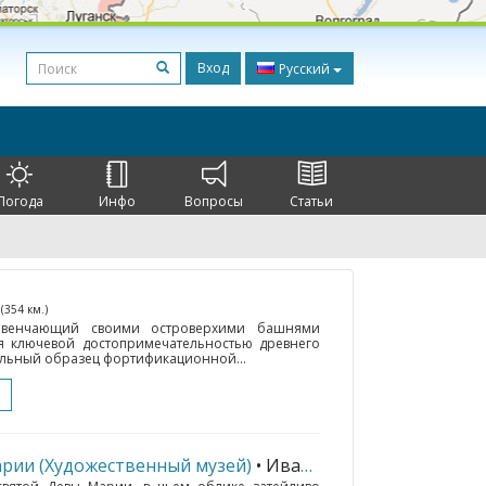
Вход
Русский
Погода
Инфо
Вопросы
Статьи
о
(354 км.)
, венчающий своими островерхими башнями
ся ключевой достопримечательностью древнего
кальный образец фортификационной...
рии (Художественный музей)
• Ивано-Франковск
(219 км.)