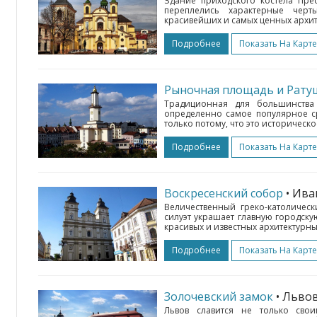
Здание приходского костела Пре
переплелись характерные чер
красивейших и самых ценных архит
Подробнее
Показать На Карте
Рыночная площадь и Рату
Традиционная для большинства
определенно самое популярное ср
только потому, что это историческое
Подробнее
Показать На Карте
Воскресенский собор
• Ив
Величественный греко-католичес
силуэт украшает главную городску
красивых и известных архитектурны
Подробнее
Показать На Карте
Золочевский замок
• Льво
Львов славится не только сво