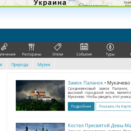
влечения
Рестораны
Отели
События
Туры
я
Природа
Музеи
Замок Паланок
• Мукачев
Средневековый замок Паланок
высокий городской холм, являет
Мукачево. Чтобы увидеть этот уни
Подробнее
Показать На Карте
Костел Пресвятой Девы Ма