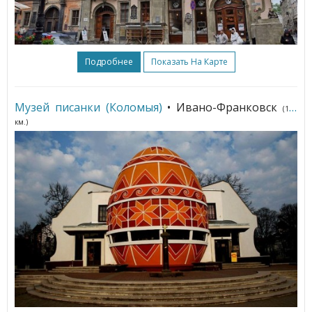
Подробнее
Показать На Карте
Музей писанки (Коломыя)
• Ивано-Франковск
(121
км.)