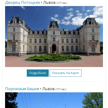
Дворец Потоцких
• Львов
(117 км.)
Подробнее
Показать На Карте
Пороховая башня
• Львов
(117 км.)