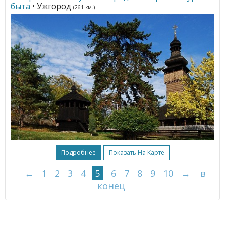
быта
• Ужгород
(261 км.)
Подробнее
Показать На Карте
←
1
2
3
4
5
6
7
8
9
10
→
в
конец