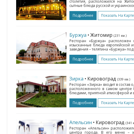
столетия, расположился на Жито
сытные блюда русской и украинской
Подробнее
Показать На Карте
Буржуа
• Житомир
(231 км.)
Ресторан «Буржуа» расположен 
изысканные блюда европейской и
заведения – телятина «Буржуа» под
Подробнее
Показать На Карте
Зирка
• Кировоград
(339 км.)
Ресторан «Зирка» входит в состав
расположенного в самом центре 
блюдами, приятной атмосферой и 
Подробнее
Показать На Карте
Апельсин
• Кировоград
(341 
Ресторан «Апельсин» расположил
центра города. В его меню – х