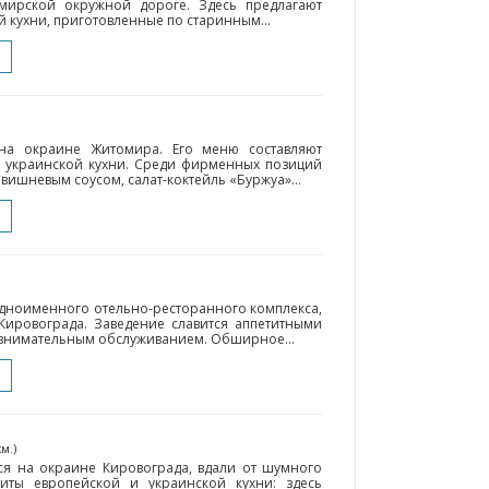
мирской окружной дороге. Здесь предлагают
 кухни, приготовленные по старинным...
на окраине Житомира. Его меню составляют
 украинской кухни. Среди фирменных позиций
 вишневым соусом, салат-коктейль «Буржуа»...
 одноименного отельно-ресторанного комплекса,
Кировограда. Заведение славится аппетитными
внимательным обслуживанием. Обширное...
км.)
ся на окраине Кировограда, вдали от шумного
иты европейской и украинской кухни: здесь