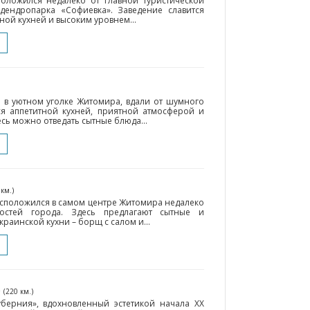
положился недалеко от главной туристической
дендропарка «Софиевка». Заведение славится
ой кухней и высоким уровнем...
 в уютном уголке Житомира, вдали от шумного
ся аппетитной кухней, приятной атмосферой и
ь можно отведать сытные блюда...
 км.)
асположился в самом центре Житомира недалеко
ностей города. Здесь предлагают сытные и
раинской кухни – борщ с салом и...
р
(220 км.)
уберния», вдохновленный эстетикой начала ХХ