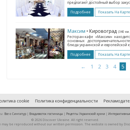
предлагают достойный выбор закусок
Подробнее
Показать На Карте
Максим
• Кировоград
(340 км.
Ресторан-кафе «Максим» находит
основных достопримечательност
блюда украинской и европейской к
Подробнее
Показать На Карте
←
1
2
3
4
5
олитика cookie
Политика конфиденциальности
Рекламодате
ты:
Все о Cингапур
|
Владивосток гостиницы
|
Рецепты Украинской кухни
|
Интерактивны
© 2026 Discover Ukraine. All right reserved.
ite may be reproduced without our written permission. The website is owned by Dis