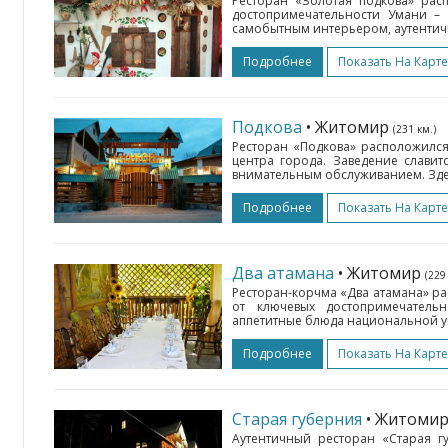
Ресторан «Золотая подкова» рас
достопримечательности Умани – 
самобытным интерьером, аутентичн
Подробнее
Показать На Карте
Подкова
• Житомир
(231 км.)
Ресторан «Подкова» расположился
центра города. Заведение славит
внимательным обслуживанием. Здес
Подробнее
Показать На Карте
Два атамана
• Житомир
(229
Ресторан-корчма «Два атамана» р
от ключевых достопримечатель
аппетитные блюда национальной ук
Подробнее
Показать На Карте
Старая губерния
• Житоми
Аутентичный ресторан «Старая г