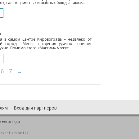
, салатов, мясных и рыбных блюд, а также...
)
ся в самом центре Кировограда – недалеко от
ей города. Меню заведения удачно сочетает
ухни. Помимо этого «Максим» может...
6
7
→
лям
Вход для партнеров
е метро гиды
cover Ukraine LLC.