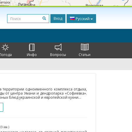
Вход
Русский
Погода
Инфо
Вопросы
Статьи
на территории одноименного комплекса отдыха,
ды от центра Умани и дендропарка «Софиевка».
рных блюд украинской и европейской кухни...
13 км.)