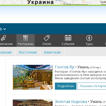
ов
влечения
Рестораны
Отели
События
Туры
казская
Восточная
Азиатская
Гонтов Яр
• Умань
(314 км.)
Ресторан «Гонтов Яр» находится 
расположенного в пяти минутах ез
Меню заведения состоит из популя
Подробнее
Показать На Карте
Золотая подкова
• Умань
(3