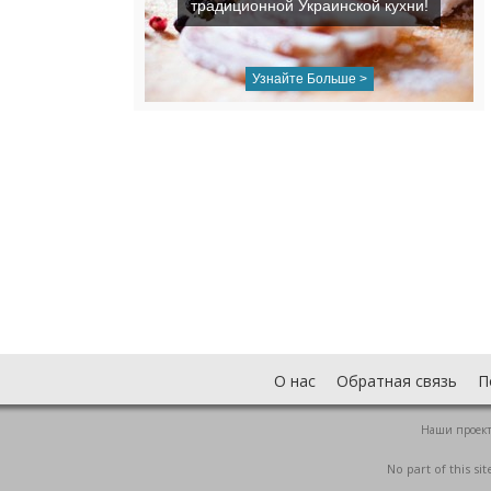
традиционной Украинской кухни!
Узнайте Больше >
О нас
Обратная связь
П
Наши проек
No part of this s