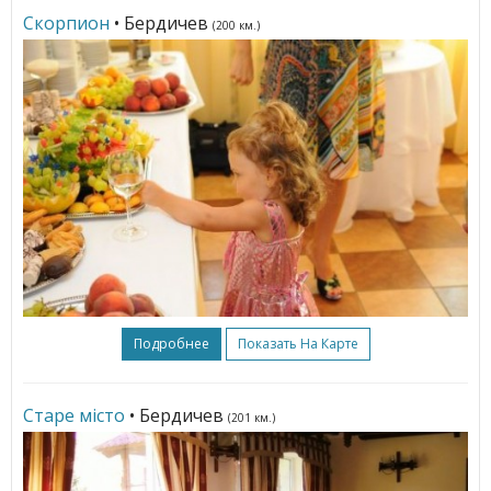
Скорпион
• Бердичев
(200 км.)
Подробнее
Показать На Карте
Старе мiсто
• Бердичев
(201 км.)