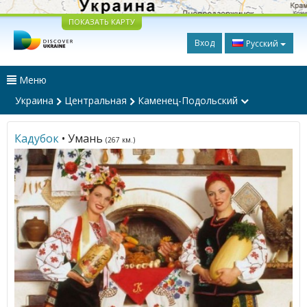
ПОКАЗАТЬ КАРТУ
Вход
Русский
Меню
Украина
Центральная
Каменец-Подольский
Кадубок
• Умань
(267 км.)