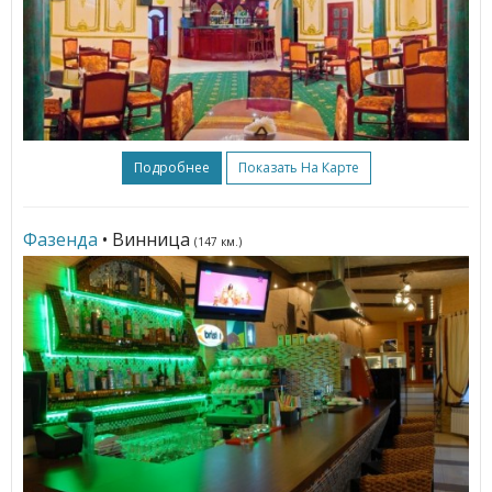
Подробнее
Показать На Карте
Фазенда
• Винница
(147 км.)