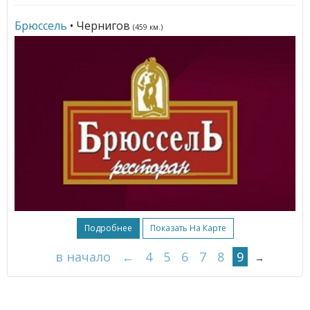
Брюссель
• Чернигов
(459 км.)
Подробнее
Показать На Карте
в начало
←
4
5
6
7
8
9
→