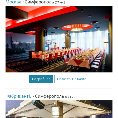
Москва
• Симферополь
(37 км.)
Подробнее
Показать На Карте
ФабрикантЪ
• Симферополь
(39 км.)