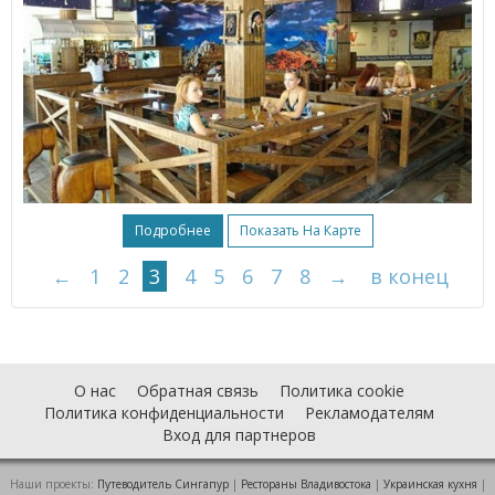
Подробнее
Показать На Карте
←
1
2
3
4
5
6
7
8
→
в конец
О нас
Обратная связь
Политика cookie
Политика конфиденциальности
Рекламодателям
Вход для партнеров
Наши проекты:
Путеводитель Сингапур
|
Рестораны Владивостока
|
Украинская кухня
|