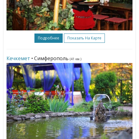
Подробнее
Показать На Карте
Кечкемет
• Симферополь
(41 км.)