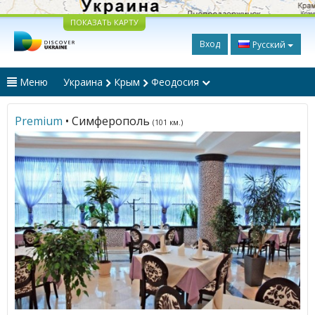
ПОКАЗАТЬ КАРТУ
Вход
Русский
Меню
Украина
Крым
Феодосия
Premium
• Симферополь
(101 км.)