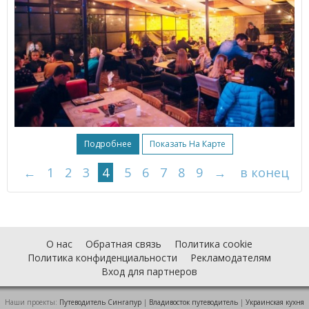
Подробнее
Показать На Карте
←
1
2
3
4
5
6
7
8
9
→
в конец
О нас
Обратная связь
Политика cookie
Политика конфиденциальности
Рекламодателям
Вход для партнеров
Наши проекты:
Путеводитель Сингапур
|
Владивосток путеводитель
|
Украинская кухня