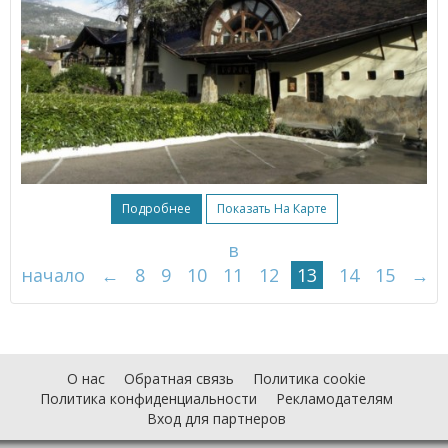
Подробнее
Показать На Карте
в
начало
←
8
9
10
11
12
13
14
15
→
О нас
Обратная связь
Политика cookie
Политика конфиденциальности
Рекламодателям
Вход для партнеров