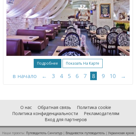
Подробнее
Показать На Карте
в начало
←
3
4
5
6
7
8
9
10
→
О нас
Обратная связь
Политика cookie
Политика конфиденциальности
Рекламодателям
Вход для партнеров
Наши проекты:
Путеводитель Сингапур
|
Владивосток путеводитель
|
Украинская кухня