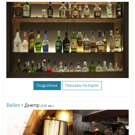
Подробнее
Показать На Карте
Bellini
• Днепр
(210 км.)