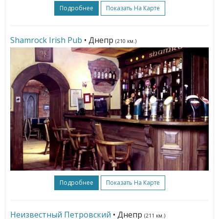
Подробнее
Показать На Карте
Shamrock Irish Pub
• Днепр
(210 км.)
Подробнее
Показать На Карте
Неизвестный Петровский
• Днепр
(211 км.)