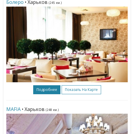
Болеро
• Харьков
(245 км.)
Подробнее
Показать На Карте
MAFIA
• Харьков
(248 км.)