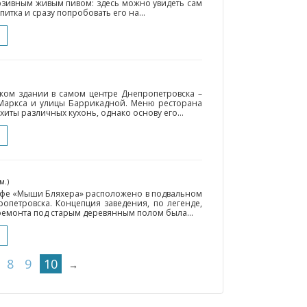
юзивным живым пивом: здесь можно увидеть сам
итка и сразу попробовать его на...
ком здании в самом центре Днепропетровска –
 Маркса и улицы Баррикадной. Меню ресторана
иты различных кухонь, однако основу его...
м.)
афе «Мыши Бляхера» расположено в подвальном
петровска. Концепция заведения, по легенде,
 ремонта под старым деревянным полом была...
8
9
10
→