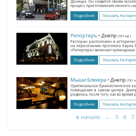
Донецка. Он славится своим экскл
процесс приготовления пенного нап
Подробнее
Показать На Карте
Репортеръ
• Днепр
(191 км.)
Ресторан расположен в историчес
на пересечении проспекта Карла
«Репортеръ» включает кулинарные х
Подробнее
Показать На Карте
Мыши Бляхера
• Днепр
(191 к
Оригинальное букинистическое к
помещении в самом центре Днепро
родилась после того, как во время
Подробнее
Показать На Карте
в начало
←
5
6
7