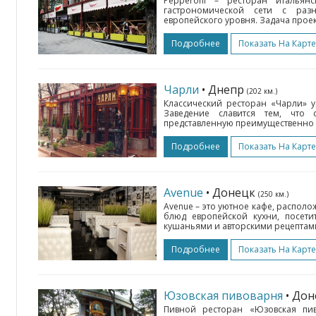
Pepperoni – ресторан итальян
гастрономической сети с раз
европейского уровня. Задача проект
Подробнее
Показать На Карте
Чарли
• Днепр
(202 км.)
Классический ресторан «Чарли» 
Заведение славится тем, что 
представленную преимущественно 
Подробнее
Показать На Карте
Avenue
• Донецк
(250 км.)
Avenue – это уютное кафе, распол
блюд европейской кухни, посети
кушаньями и авторскими рецептами
Подробнее
Показать На Карте
Юзовская пивоварня
• До
Пивной ресторан «Юзовская пи