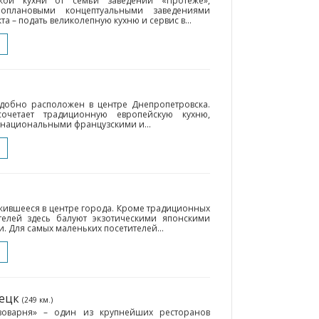
ской кухни от семьи заведений «Протеже»,
ноплановыми концептуальными заведениями
а – подать великолепную кухню и сервис в...
удобно расположен в центре Днепропетровска.
сочетает традиционную европейскую кухню,
национальными французскими и...
ожившееся в центре города. Кроме традиционных
телей здесь балуют экзотическими японскими
. Для самых маленьких посетителей...
нецк
(249 км.)
воварня» – один из крупнейших ресторанов