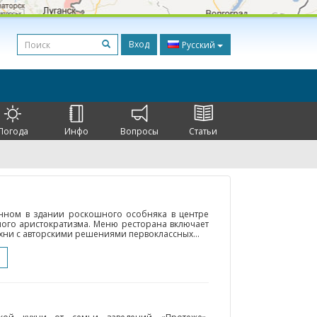
Вход
Русский
Погода
Инфо
Вопросы
Статьи
енном в здании роскошного особняка в центре
ного аристократизма. Меню ресторана включает
хни с авторскими решениями первоклассных...