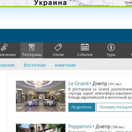
влечения
Рестораны
Отели
События
Туры
казская
Восточная
Азиатская
Le Grand
• Днепр
(191 км.)
В ресторане Le Grand, располож
города, царит атмосфера изыскан
блюда европейской и восточной ку
Подробнее
Показать На Карте
Pepperoni
• Днепр
(190 км.)