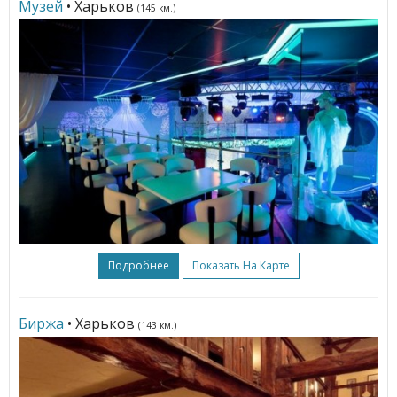
Музей
• Харьков
(145 км.)
Подробнее
Показать На Карте
Биржа
• Харьков
(143 км.)