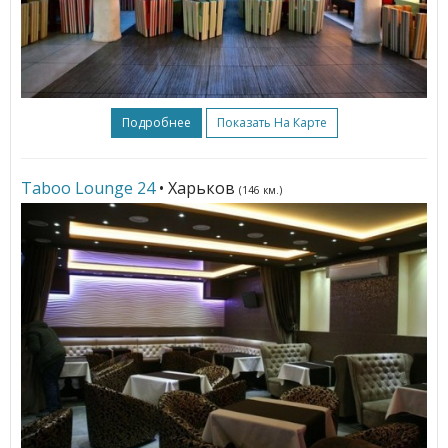
Подробнее
Показать На Карте
Taboo Lounge 24
• Харьков
(146 км.)