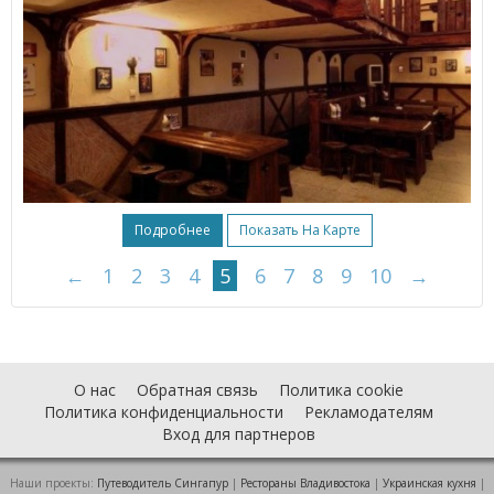
Подробнее
Показать На Карте
←
1
2
3
4
5
6
7
8
9
10
→
О нас
Обратная связь
Политика cookie
Политика конфиденциальности
Рекламодателям
Вход для партнеров
Наши проекты:
Путеводитель Сингапур
|
Рестораны Владивостока
|
Украинская кухня
|