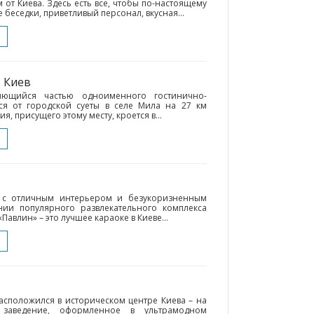
м от Киева. Здесь есть все, чтобы по-настоящему
 беседки, приветливый персонал, вкусная...
• Киев
яющийся частью одноименного гостинично-
лся от городской суеты в селе Мила на 27 км
, присущего этому месту, кроется в...
 с отличным интерьером и безукоризненным
ии популярного развлекательного комплекса
Павлин» – это лучшее караоке в Киеве...
асположился в историческом центре Киева – на
е заведение, оформленное в ультрамодном