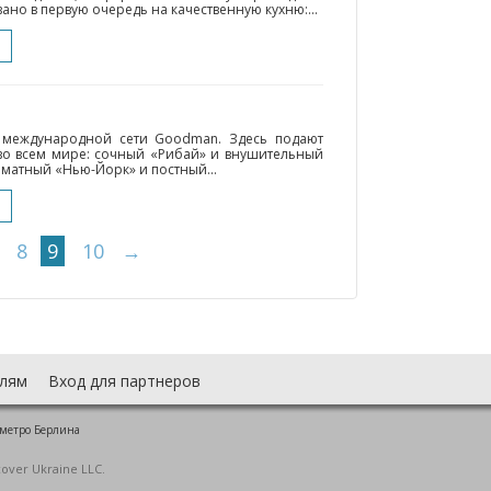
но в первую очередь на качественную кухню:...
с международной сети Goodman. Здесь подают
 во всем мире: сочный «Рибай» и внушительный
матный «Нью-Йорк» и постный...
8
9
10
→
лям
Вход для партнеров
 метро Берлина
cover Ukraine LLC.