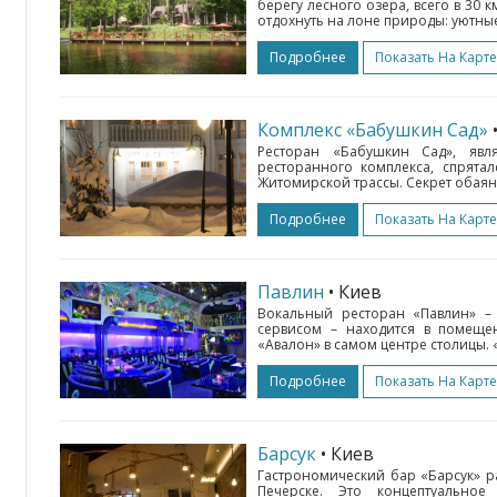
берегу лесного озера, всего в 30 к
отдохнуть на лоне природы: уютные
Подробнее
Показать На Карте
Комплекс «Бабушкин Сад»
Ресторан «Бабушкин Сад», явл
ресторанного комплекса, спрята
Житомирской трассы. Секрет обаяния
Подробнее
Показать На Карте
Павлин
• Киев
Вокальный ресторан «Павлин» –
сервисом – находится в помещен
«Авалон» в самом центре столицы. «
Подробнее
Показать На Карте
Барсук
• Киев
Гастрономический бар «Барсук» р
Печерске. Это концептуально