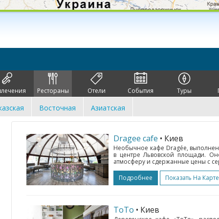
влечения
Рестораны
Отели
События
Туры
казская
Восточная
Азиатская
Dragee cafe
• Киев
Необычное кафе Dragée, выполненн
в центре Львовской площади. Он
атмосферу и сдержанные цены с се
Подробнее
Показать На Карте
ТоТо
• Киев