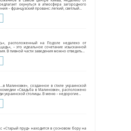
ложенное в самом центре Киева, недалеко от
редлагает окунуться в атмосфера загородного
ния – французский прованс: легкий, светлый...
цъ», расположенный на Подоле недалеко от
щадь», – это идеальное сочетание изысканной
ия. В пивной части заведения можно отведать...
…в Малиновке», созданное в стиле украинской
 комедии «Свадьба в Малиновке», расположено
и украинской столицы. В меню – недорогие...
 «Старый пруд» находится в сосновом бору на