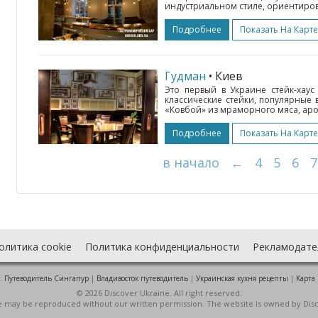
индустриальном стиле, ориентирова
Подробнее
Показать На Карте
Гудман
• Киев
Это первый в Украине стейк-хау
классические стейки, популярные
«Ковбой» из мраморного мяса, аро
Подробнее
Показать На Карте
в начало
←
4
5
6
7
олитика cookie
Политика конфиденциальности
Рекламодате
:
Путеводитель Сингапур
|
Владивосток путеводитель
|
Украинская кухня рецепты
|
Карта
© 2026 Discover Ukraine. All right reserved.
ite may be reproduced without our written permission. The website is owned by Dis