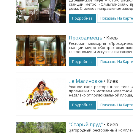
Деревенское кафе «ТоТо», распо
станции метро «Олимпийская», п
дома. Стилевое направление заведе
Подробнее
Показать На Карте
Проходимецъ
• Киев
Ресторан-пивоварня «Проходиме
станции метро «Контрактовая пло
гастрономии и искусства пивоварен
Подробнее
Показать На Карте
...в Малиновке
• Киев
Уютное кафе ресторанного типа «
провинции по мотивам известной
недалеко от привокзальной площад
Подробнее
Показать На Карте
"Старый пруд"
• Киев
Загородный ресторанный комплекс