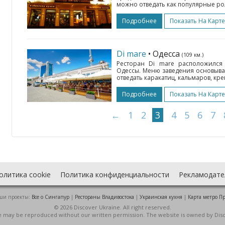
можно отведать как популярные рол
Подробнее
Показать На Карте
Di mare
• Одесса
(109 км.)
Ресторан Di mare расположилс
Одессы. Меню заведения основыва
отведать каракатиц, кальмаров, крев
Подробнее
Показать На Карте
←
1
2
3
4
5
6
7
олитика cookie
Политика конфиденциальности
Рекламодате
ши проекты:
Все о Cингапур
|
Рестораны Владивостока
|
Украинская кухня
|
Карта метро П
© 2026 Discover Ukraine. All right reserved.
ite may be reproduced without our written permission. The website is owned by Dis