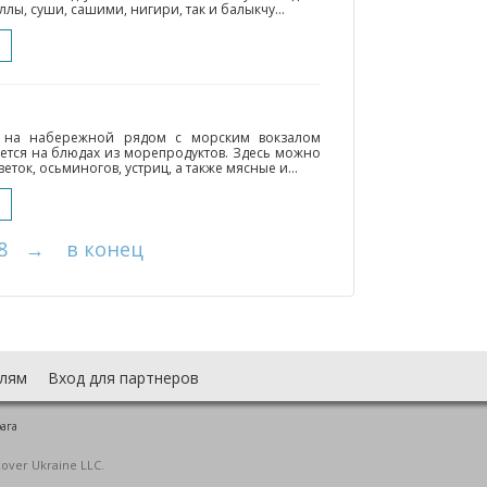
лы, суши, сашими, нигири, так и балыкчу...
я на набережной рядом с морским вокзалом
ется на блюдах из морепродуктов. Здесь можно
еток, осьминогов, устриц, а также мясные и...
8
→
в конец
лям
Вход для партнеров
рага
cover Ukraine LLC.