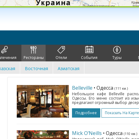
влечения
Рестораны
Отели
События
Туры
казская
Восточная
Азиатская
Belleville
• Одесса
(111 км.)
Небольшое кафе Belleville расп
Одессы. Его меню состоит из изы
предлагают огромный выбор десерто
Подробнее
Показать На Карте
Mick O’Neills
• Одесса
(110 км.)