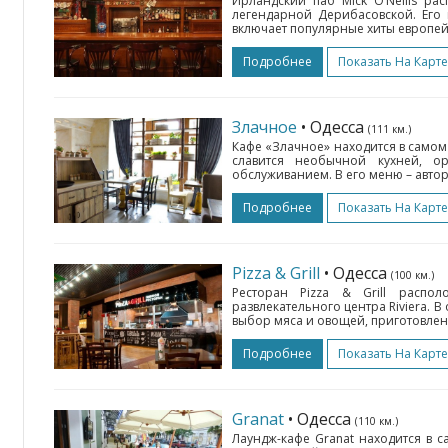
Ирландский паб Mick O’Neills ра
легендарной Дерибасовской. Его
включает популярные хиты европейс
Подробнее
Показать На Карте
Злачное
• Одесса
(111 км.)
Кафе «Злачное» находится в самом
славится необычной кухней, о
обслуживанием. В его меню – авторс
Подробнее
Показать На Карте
Pizza & Grill
• Одесса
(100 км.)
Ресторан Pizza & Grill распо
развлекательного центра Riviera. 
выбор мяса и овощей, приготовленн
Подробнее
Показать На Карте
Granat
• Одесса
(110 км.)
Лаундж-кафе Granat находится в 