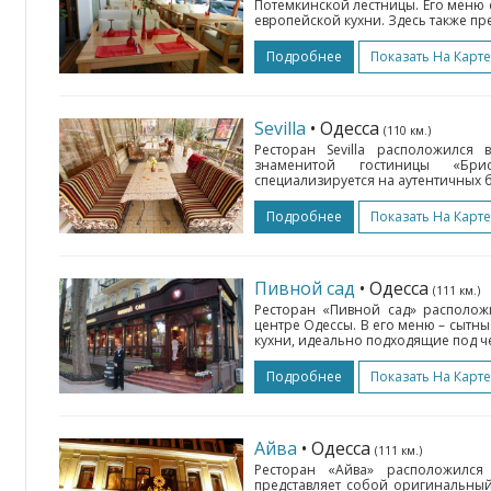
Потемкинской лестницы. Его меню 
европейской кухни. Здесь также пр
Подробнее
Показать На Карте
Sevilla
• Одесса
(110 км.)
Ресторан Sevilla расположился
знаменитой гостиницы «Бр
специализируется на аутентичных 
Подробнее
Показать На Карте
Пивной сад
• Одесса
(111 км.)
Ресторан «Пивной сад» располож
центре Одессы. В его меню – сытн
кухни, идеально подходящие под чет
Подробнее
Показать На Карте
Айва
• Одесса
(111 км.)
Ресторан «Айва» расположился
представляет собой оригинальный