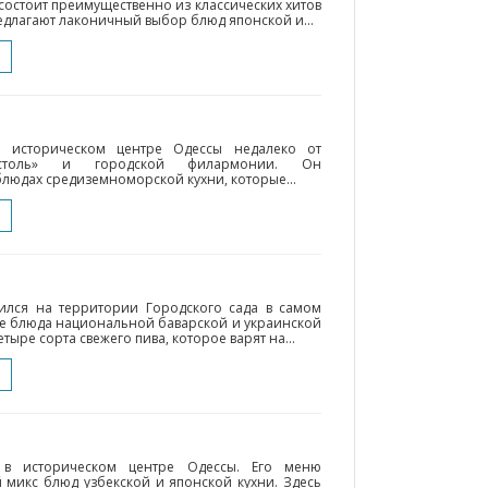
состоит преимущественно из классических хитов
едлагают лаконичный выбор блюд японской и...
 в историческом центре Одессы недалеко от
истоль» и городской филармонии. Он
блюдах средиземноморской кухни, которые...
ился на территории Городского сада в самом
ые блюда национальной баварской и украинской
ыре сорта свежего пива, которое варят на...
 в историческом центре Одессы. Его меню
 микс блюд узбекской и японской кухни. Здесь