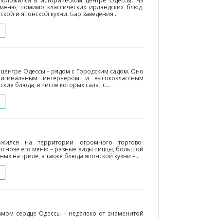
сположился в историческом центре Одессы, на
 меню, помимо классических ирландских блюд,
кой и японской кухни. Бар заведения...
 центре Одессы – рядом с Городским садом. Оно
ригинальным интерьером и высококлассным
кие блюда, в числе которых салат с...
ложился на территории огромного торгово-
В основе его меню – разные виды пиццы, большой
ых на гриле, а также блюда японской кухни –...
самом сердце Одессы – недалеко от знаменитой