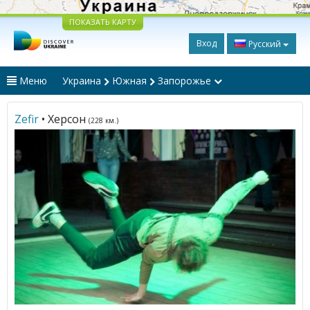
ПОКАЗАТЬ КАРТУ
Вход
Русский
Меню
Украина
Южная
Запорожье
Zefir
• Херсон
(228 км.)