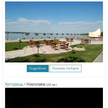
Подробнее
Показать На Карте
Хуторець
• Николаев
(255 км.)