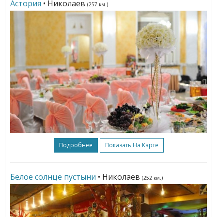
Астория
• Николаев
(257 км.)
Подробнее
Показать На Карте
Белое солнце пустыни
• Николаев
(252 км.)