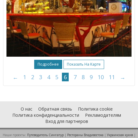
Подробнее
Показать На Карте
←
1
2
3
4
5
6
7
8
9
10
11
→
О нас
Обратная связь
Политика cookie
Политика конфиденциальности
Рекламодателям
Вход для партнеров
Наши проекты:
Путеводитель Сингапур
|
Рестораны Владивостока
|
Украинская кухня
|