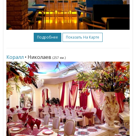
Подробнее
Показать На Карте
Коралл
• Николаев
(257 км.)