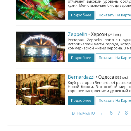
отличают высокий уровень обслу
кухня. Меню включает блюда европе
Подробнее
Показать На Карте
Zeppelin
• Херсон
(232 км.)
Ресторан Zeppelin признан од
исторической части города, кото
коммерческой жизни Херсона. В ме
Подробнее
Показать На Карте
Bernardazzi
• Одесса
(365 км.)
Клуб-ресторан Bernardazzi распол
Новой биржи. Это особый мир, в 
хорошее настроение и душевный ко
Подробнее
Показать На Карте
в начало
←
6
7
8