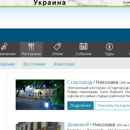
влечения
Рестораны
Отели
События
Туры
казская
Восточная
Азиатская
Старгород
• Николаев
(258 км
Элегантный ресторан «Старгород» 
Ривер Николаев» (сеть Reikartz Ho
одном из самых старых районов Ни
Подробнее
Показать На Карте
Домовой
• Николаев
(255 км.)