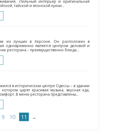
живания, стильный интерьер и оригинальная
йской, тайской и японской кухни...
ним из лучших в Херсоне. Он расположен в
рая одновременно является центром деловой и
ню ресторана – преимущественно блюда...
ожился в историческом центре Одессы – в здании
котором царят красивая музыка, вкусная еда,
мфорт. В меню ресторана представлены...
9
10
11
→