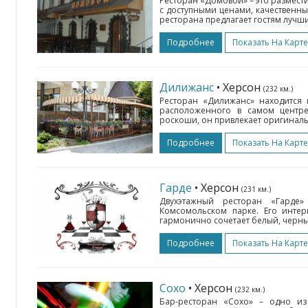
Ресторан «Домовой» – это размест
с доступными ценами, качественн
ресторана предлагает гостям лучши
Подробнее
Показать На Карте
Дилижанс
• Херсон
(232 км.)
Ресторан «Дилижанс» находится 
расположенного в самом центре
роскоши, он привлекает оригиналь
Подробнее
Показать На Карте
Гарде
• Херсон
(231 км.)
Двухэтажный ресторан «Гарде
Комсомольском парке. Его интер
гармонично сочетает белый, черны
Подробнее
Показать На Карте
Сохо
• Херсон
(232 км.)
Бар-ресторан «Сохо» – одно из