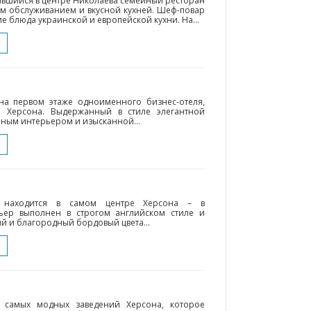
ившийся в центре Николаева семейный ресторан
ым обслуживанием и вкусной кухней. Шеф-повар
е блюда украинской и европейской кухни. На...
на первом этаже одноименного бизнес-отеля,
 Херсона. Выдержанный в стиле элегантной
ным интерьером и изысканной...
» находится в самом центре Херсона – в
ьер выполнен в строгом английском стиле и
й и благородный бордовый цвета...
 самых модных заведений Херсона, которое