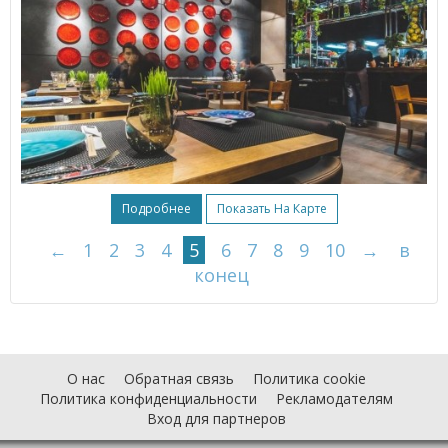
Подробнее
Показать На Карте
←
1
2
3
4
5
6
7
8
9
10
→
в
конец
О нас
Обратная связь
Политика cookie
Политика конфиденциальности
Рекламодателям
Вход для партнеров