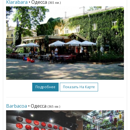
Klarabara
• Одесса
(365 км.)
Подробнее
Показать На Карте
Barbacoa
• Одесса
(365 км.)