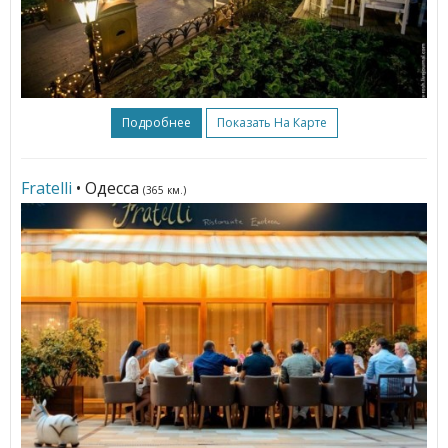
Подробнее
Показать На Карте
Fratelli
• Одесса
(365 км.)