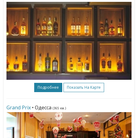
Подробнее
Показать На Карте
Grand Prix
• Одесса
(365 км.)