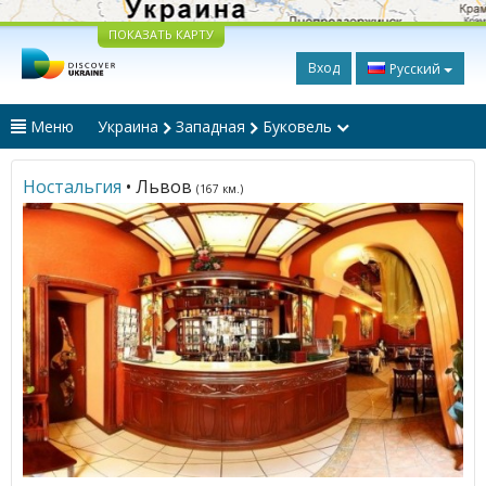
ПОКАЗАТЬ КАРТУ
Вход
Русский
Меню
Украина
Западная
Буковель
Ностальгия
• Львов
(167 км.)