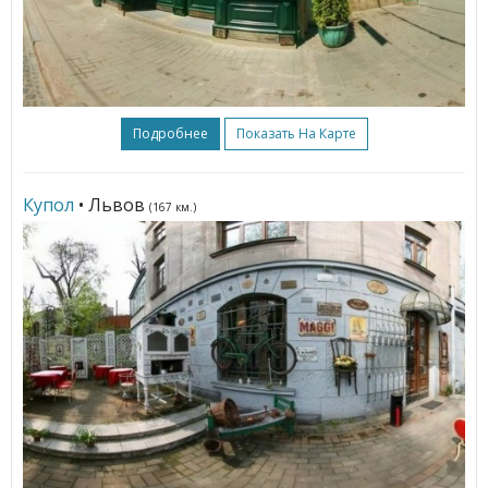
Подробнее
Показать На Карте
Купол
• Львов
(167 км.)