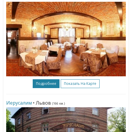
Подробнее
Показать На Карте
Иерусалим
• Львов
(166 км.)