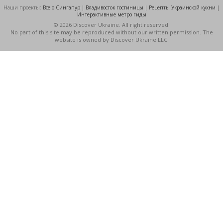
Наши проекты:
Все о Cингапур
|
Владивосток гостиницы
|
Рецепты Украинской кухни
|
Интерактивные метро гиды
© 2026 Discover Ukraine. All right reserved.
No part of this site may be reproduced without our written permission. The
website is owned by Discover Ukraine LLC.