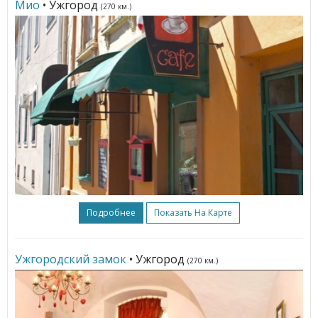
Мио
• Ужгород
(270 км.)
Подробнее
Показать На Карте
Ужгородский замок
• Ужгород
(270 км.)