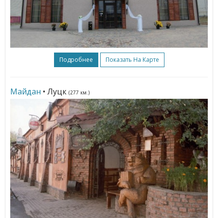
Подробнее
Показать На Карте
Майдан
• Луцк
(277 км.)