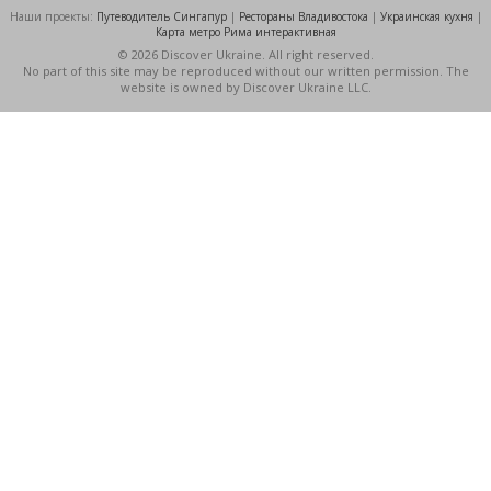
Наши проекты:
Путеводитель Сингапур
|
Рестораны Владивостока
|
Украинская кухня
|
Карта метро Рима интерактивная
© 2026 Discover Ukraine. All right reserved.
No part of this site may be reproduced without our written permission. The
website is owned by Discover Ukraine LLC.