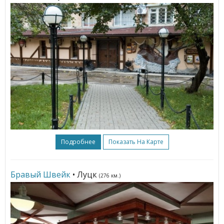
Подробнее
Показать На Карте
Бравый Швейк
• Луцк
(276 км.)