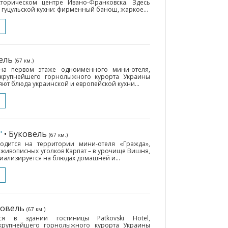
торическом центре Ивано-Франковска. Здесь
гуцульской кухни: фирменный банош, жаркое...
вель
(67 км.)
 на первом этаже одноименного мини-отеля,
крупнейшего горнолыжного курорта Украины
яют блюда украинской и европейской кухни...
"
• Буковель
(67 км.)
одится на территории мини-отеля «Гражда»,
живописных уголков Карпат – в урочище Вишня,
циализируется на блюдах домашней и...
ковель
(67 км.)
ся в здании гостиницы Patkovski Hotel,
крупнейшего горнолыжного курорта Украины