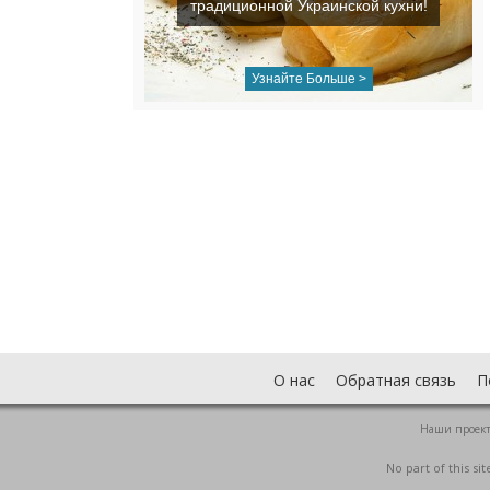
традиционной Украинской кухни!
Узнайте Больше >
О нас
Обратная связь
П
Наши проек
No part of this s