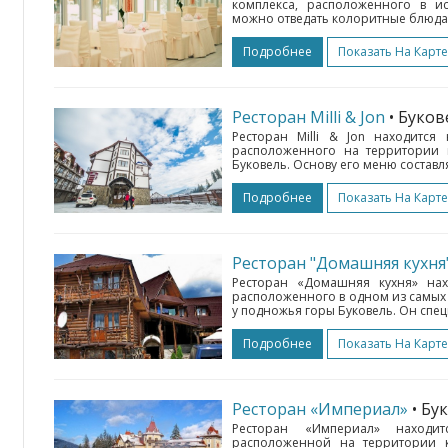
комплекса, расположенного в ис
можно отведать колоритные блюда 
Подробнее
Показать На Карте
Ресторан Milli & Jon
• Буко
Ресторан Milli & Jon находится
расположенного на территории 
Буковель. Основу его меню составл
Подробнее
Показать На Карте
Ресторан "Домашняя кухня
Ресторан «Домашняя кухня» нах
расположенного в одном из самых 
у подножья горы Буковель. Он спе
Подробнее
Показать На Карте
Ресторан «Империал»
• Бу
Ресторан «Империал» находит
расположенной на территории 