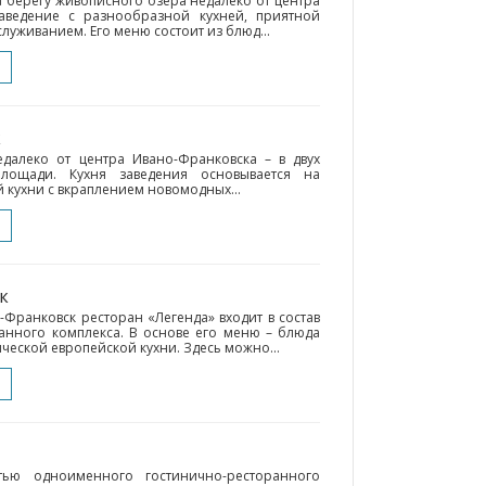
а берегу живописного озера недалеко от центра
аведение с разнообразной кухней, приятной
луживанием. Его меню состоит из блюд...
к
далеко от центра Ивано-Франковска – в двух
лощади. Кухня заведения основывается на
 кухни с вкраплением новомодных...
к
Франковск ресторан «Легенда» входит в состав
анного комплекса. В основе его меню – блюда
ческой европейской кухни. Здесь можно...
тью одноименного гостинично-ресторанного