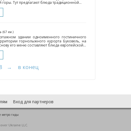
 горы. Тут предлагают блюда традиционной...
ль
(67 км.)
ухэтажном здании одноименного гостиничного
ерритории горнолыжного курорта Буковель, на
нову его меню составляют блюда европейской...
8
→
в конец
лям
Вход для партнеров
е метро гиды
cover Ukraine LLC.