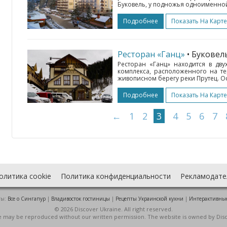
Буковель, у подножья одноименной
Подробнее
Показать На Карте
Ресторан «Ганц»
• Букове
Ресторан «Ганц» находится в дв
комплекса, расположенного на т
живописном берегу реки Прутец. Ос
Подробнее
Показать На Карте
←
1
2
3
4
5
6
7
олитика cookie
Политика конфиденциальности
Рекламодате
ты:
Все о Cингапур
|
Владивосток гостиницы
|
Рецепты Украинской кухни
|
Интерактивны
© 2026 Discover Ukraine. All right reserved.
ite may be reproduced without our written permission. The website is owned by Dis