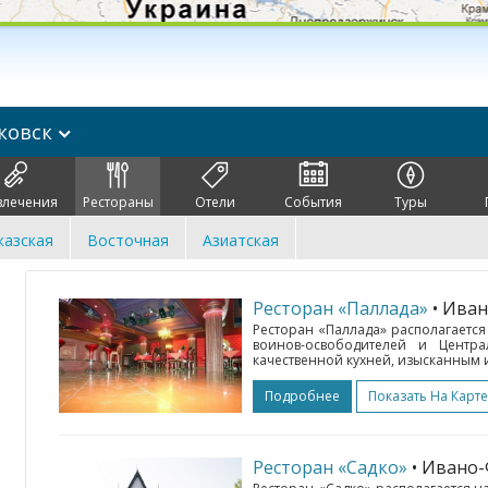
ковск
влечения
Рестораны
Отели
События
Туры
казская
Восточная
Азиатская
Ресторан «Паллада»
• Ива
Ресторан «Паллада» располагается
воинов-освободителей и Центра
качественной кухней, изысканным 
Подробнее
Показать На Карте
Ресторан «Садко»
• Ивано