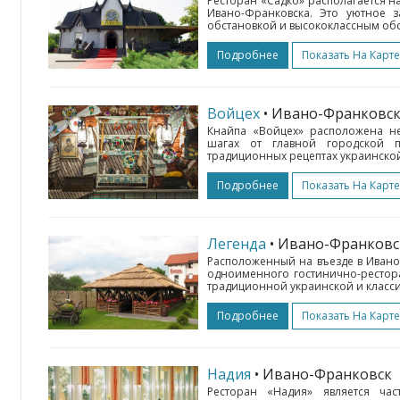
Ресторан «Садко» располагается н
Ивано-Франковска. Это уютное з
обстановкой и высококлассным обс
Подробнее
Показать На Карте
Войцех
• Ивано-Франковс
Кнайпа «Войцех» расположена не
шагах от главной городской п
традиционных рецептах украинской
Подробнее
Показать На Карте
Легенда
• Ивано-Франковс
Расположенный на въезде в Ивано-
одноименного гостинично-рестор
традиционной украинской и класси
Подробнее
Показать На Карте
Надия
• Ивано-Франковск
Ресторан «Надия» является час