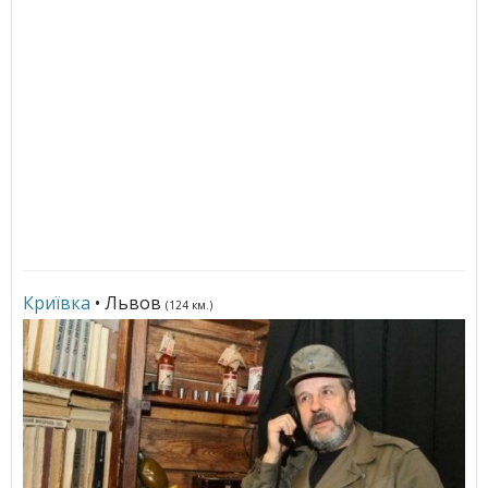
Криївка
• Львов
(124 км.)