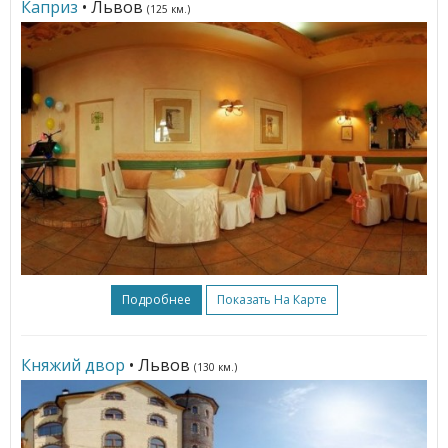
Каприз
• Львов
(125 км.)
Подробнее
Показать На Карте
Княжий двор
• Львов
(130 км.)