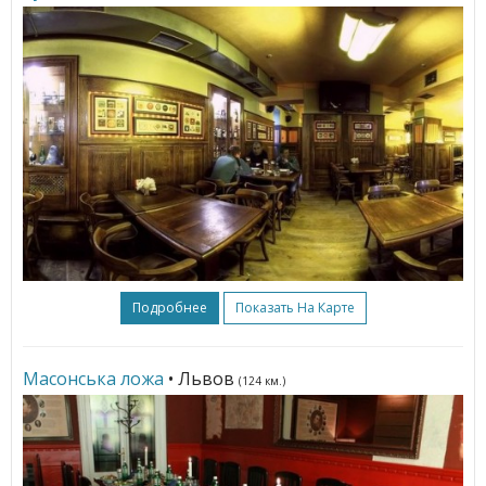
Подробнее
Показать На Карте
Масонська ложа
• Львов
(124 км.)