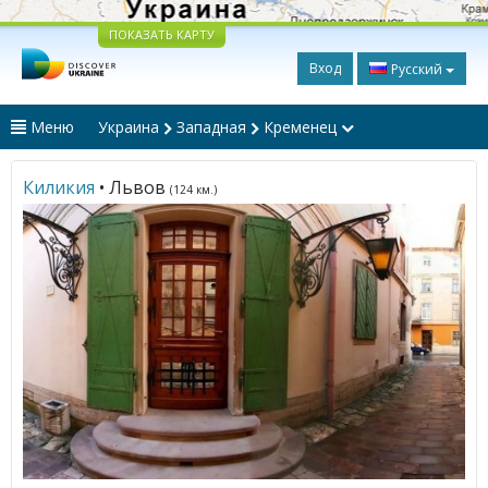
ПОКАЗАТЬ КАРТУ
Вход
Русский
Меню
Украина
Западная
Кременец
Киликия
• Львов
(124 км.)