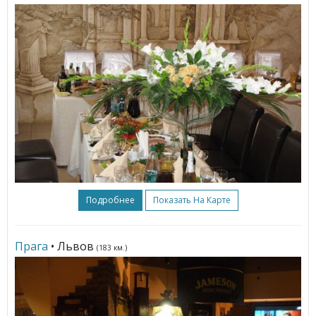
Подробнее
Показать На Карте
Прага
• Львов
(183 км.)