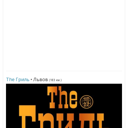
Тhе Гриль
• Львов
(183 км.)