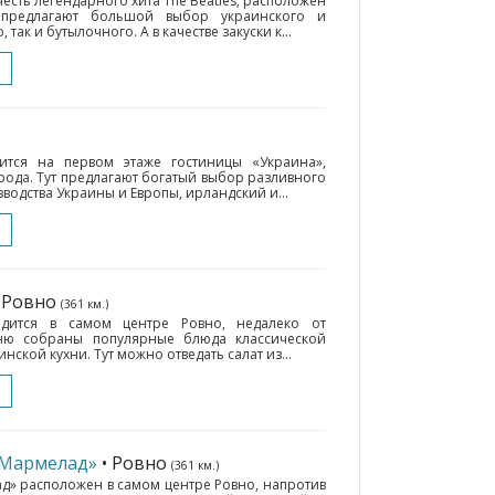
честь легендарного хита The Beatles, расположен
 предлагают большой выбор украинского и
так и бутылочного. А в качестве закуски к...
тся на первом этаже гостиницы «Украина»,
ода. Тут предлагают богатый выбор разливного
зводства Украины и Европы, ирландский и...
• Ровно
(361 км.)
одится в самом центре Ровно, недалеко от
еню собраны популярные блюда классической
ской кухни. Тут можно отведать салат из...
«Мармелад»
• Ровно
(361 км.)
д» расположен в самом центре Ровно, напротив