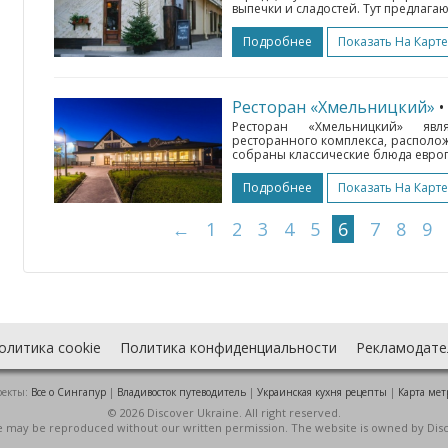
выпечки и сладостей. Тут предлагаю
Подробнее
Показать На Карте
Ресторан «Хмельницкий»
Ресторан «Хмельницкий» явл
ресторанного комплекса, располож
собраны классические блюда европ
Подробнее
Показать На Карте
←
1
2
3
4
5
6
7
8
9
олитика cookie
Политика конфиденциальности
Рекламодате
оекты:
Все о Cингапур
|
Владивосток путеводитель
|
Украинская кухня рецепты
|
Карта мет
© 2026 Discover Ukraine. All right reserved.
ite may be reproduced without our written permission. The website is owned by Dis