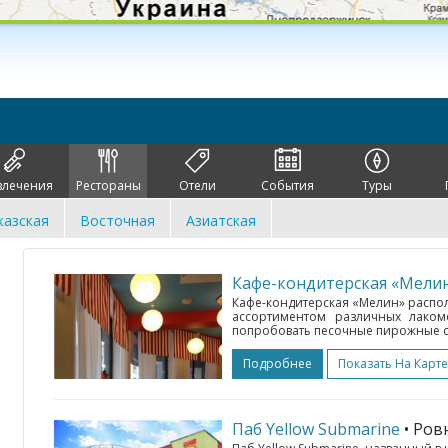
влечения
Рестораны
Отели
События
Туры
казская
Восточная
Азиатская
Кафе-кондитерская «Мели
Кафе-кондитерская «Мелин» распол
ассортиментом различных лакомс
попробовать песочные пирожные с
Подробнее
Показать На Карте
Паб Yellow Submarine
• Ро