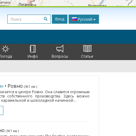
Вход
Русский
Погода
Инфо
Вопросы
Статьи
н»
• Ровно
(361 км.)
агается в центре Ровно. Она славится огромным
тв собственного производства. Здесь можно
 карамельной и шоколадной начинкой...
вно
(361 км.)