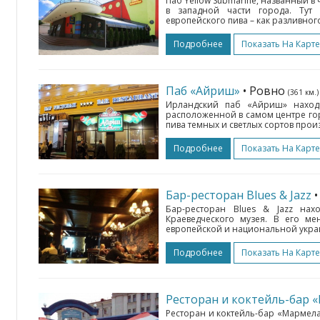
Паб Yellow Submarine, названный в 
в западной части города. Тут
европейского пива – как разливного, 
Подробнее
Показать На Карте
Паб «Айриш»
• Ровно
(361 км.)
Ирландский паб «Айриш» находи
расположенной в самом центре гор
пива темных и светлых сортов прои
Подробнее
Показать На Карте
Бар-ресторан Blues & Jazz
Бар-ресторан Blues & Jazz нах
Краеведческого музея. В его м
европейской и национальной украин
Подробнее
Показать На Карте
Ресторан и коктейль-бар 
Ресторан и коктейль-бар «Мармела