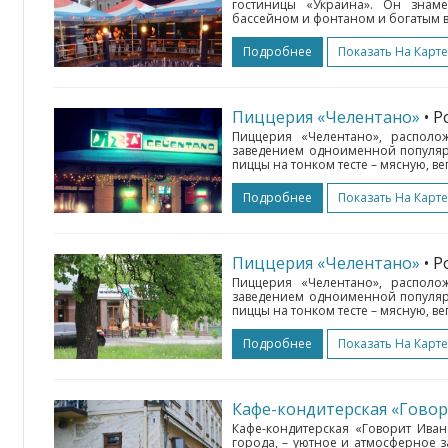
гостиницы «Украина». Он знам
бассейном и фонтаном и богатым в
Подробнее
Показать На Карте
Пиццерия «Челентано»
• 
Пиццерия «Челентано», располож
заведением одноименной популярн
пиццы на тонком тесте – мясную, ве
Подробнее
Показать На Карте
Пиццерия «Челентано»
• 
Пиццерия «Челентано», располож
заведением одноименной популярн
пиццы на тонком тесте – мясную, ве
Подробнее
Показать На Карте
Кафе-кондитерская «Гово
Кафе-кондитерская «Говорит Ива
города, – уютное и атмосферное 