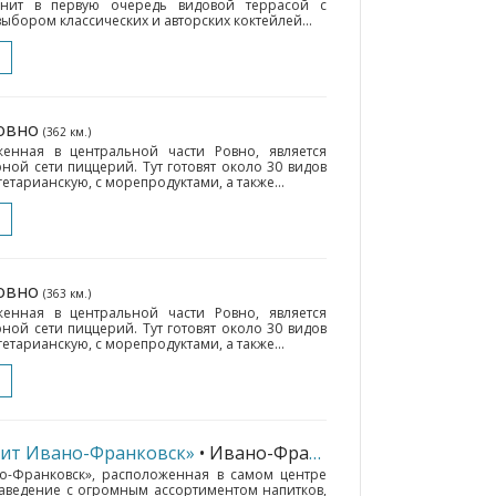
енит в первую очередь видовой террасой с
ыбором классических и авторских коктейлей...
Ровно
(362 км.)
енная в центральной части Ровно, является
ой сети пиццерий. Тут готовят около 30 видов
гетарианскую, с морепродуктами, а также...
Ровно
(363 км.)
енная в центральной части Ровно, является
ой сети пиццерий. Тут готовят около 30 видов
гетарианскую, с морепродуктами, а также...
рит Ивано-Франковск»
• Ивано-Франковск
(181 км.)
но-Франковск», расположенная в самом центре
заведение с огромным ассортиментом напитков,