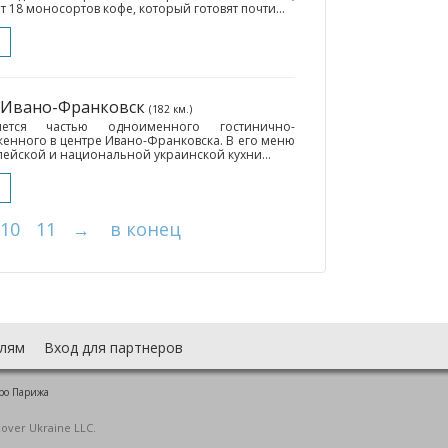
т 18 моносортов кофе, который готовят почти...
• Ивано-Франковск
(182 км.)
яется частью одноименного гостинично-
енного в центре Ивано-Франковска. В его меню
ейской и национальной украинской кухни...
10
11
→
в конец
лям
Вход для партнеров
ро Парижа
cover Ukraine LLC.