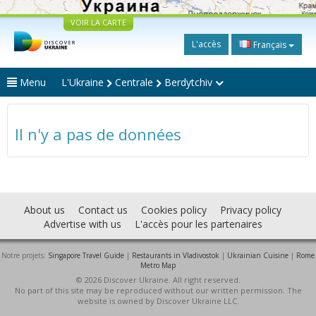
VOIR LA CARTE
L'accès
Français
Menu
L'Ukraine
Centrale
Berdytchiv
Il n'y a pas de données
About us
Contact us
Cookies policy
Privacy policy
Advertise with us
L'accès pour les partenaires
Notre projets:
Singapore Travel Guide
|
Restaurants in Vladivostok
|
Ukrainian Cuisine
|
Rome
Metro Map
© 2026 Discover Ukraine. All right reserved.
No part of this site may be reproduced without our written permission. The
website is owned by Discover Ukraine LLC.