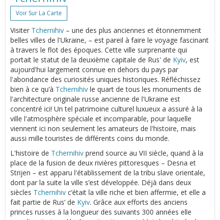
Voir Sur La Carte
Visiter
Tchernihiv
– une des plus anciennes et étonnemment
belles villes de l'Ukraine, – est pareil à faire le voyage fascinant
à travers le flot des époques. Cette ville surprenante qui
portait le statut de la deuxième capitale de Rus' de
Kyiv
, est
aujourd'hui largement connue en dehors du pays par
l'abondance des curiosités uniques historiques. Réfléchissez
bien à ce qu’à
Tchernihiv
le quart de tous les monuments de
l'architecture originale russe ancienne de l'Ukraine est
concentré ici! Un tel patrimoine culturel luxueux a assuré à la
ville l'atmosphère spéciale et incomparable, pour laquelle
viennent ici non seulement les amateurs de l'histoire, mais
aussi mille touristes de différents coins du monde.
L'histoire de
Tchernihiv
prend source au VII siècle, quand à la
place de la fusion de deux rivières pittoresques – Desna et
Strijen – est apparu l'établissement de la tribu slave orientale,
dont par la suite la ville s’est développée. Déjà dans deux
siècles
Tchernihiv
c’était la ville riche et bien affermie, et elle a
fait partie de Rus’ de
Kyiv
. Grâce aux efforts des anciens
princes russes à la longueur des suivants 300 années elle