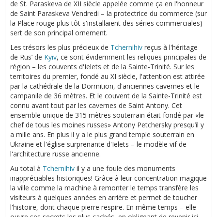
de St. Paraskeva de XII siècle appelée comme ça en l'honneur
de Saint Paraskeva Vendredi – la protectrice du commerce (sur
la Place rouge plus tôt s'installaient des séries commerciales)
sert de son principal ornement.
Les trésors les plus précieux de
Tchernihiv
reçus à l'héritage
de Rus’ de
Kyiv
, ce sont évidemment les reliques principales de
région – les couvents d'Ielets et de la Sainte-Trinité. Sur les
territoires du premier, fondé au XI siècle, l'attention est attirée
par la cathédrale de la Dormition, d'anciennes cavernes et le
campanile de 36 mètres. Et le couvent de la Sainte-Trinité est
connu avant tout par les cavernes de Saint Antony. Cet
ensemble unique de 315 mètres souterrain était fondé par «le
chef de tous les moines russes» Antony Petchersky presqu’il y
a mille ans. En plus il y a le plus grand temple souterrain en
Ukraine et l'église surprenante d'Ielets – le modèle vif de
l'architecture russe ancienne.
Au total à
Tchernihiv
il y a une foule des monuments
inappréciables historiques! Grâce à leur concentration magique
la ville comme la machine à remonter le temps transfère les
visiteurs à quelques années en arrière et permet de toucher
l'histoire, dont chaque pierre respire. En même temps – elle
ouvre ses secrets les plus cachés, en obligeant de revenir ici