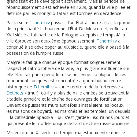
grandissait et se développait activement. Mais la période de
l’épanouissement s'est achevée en 1239, quand la ville pillée et
détruite par les mongolo-tatars est tombée en décadence.
Par la suite
Tchernihiv
passait d'un État à l'autre : était la partie
de la principauté Lithuanienne, l'État De Moscou et, enfin, au
XVII siècle a fait partie de la Pologne – depuis ce temps-là la
ville éprouve son deuxième épanouissement.
Tchernihiv
a
continué à se développer au XIX siècle, quand elle a passé à la
possession de l'Empire russe.
Malgré le fait que chaque époque formait soigneusement
l'aspect et l'atmosphère de la ville, la plus grande influence sur
elle était fait par la période russe ancienne. La plupart de ses
monuments uniques est concentrée aujourd'hui au centre
historique de
Tchernihiv
– sur le territoire de la forteresse «
Detinets
» (mur), où il y a plus de mille années se trouvaient la
citadelle princière et la chaîne des ouvrages de fortification.
Devant de puissants murs autrefois s'installaient les locaux,
les maisons de boyard, les marchés et les temples, un dequels
– la cathédrale Spasska – qui s'est gardée jusqu'à nos jours et
qui présente le modèle unique de l'architecture russe ancienne.
Mis encore au XI siècle, ce temple majestueux entre dans le