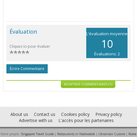
Évaluation
L'évaluation moyenne
10
Cliquez ici pour évaluer
Évaluations: 2
Écrire Commentaire
MONTRER COMMENTAIRES (1)
About us
Contact us
Cookies policy
Privacy policy
Advertise with us
L'accès pour les partenaires
Notre projets:
Singapore Travel Guide
|
Restaurants in Vladivostok
|
Ukrainian Cuisine
|
Rome