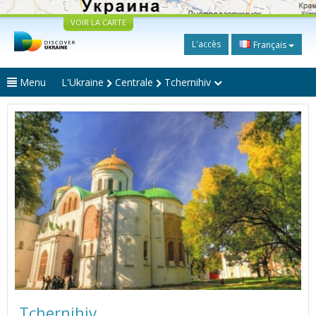
VOIR LA CARTE
L'accès
Français
Menu
L'Ukraine
Centrale
Tchernihiv
Tchernihiv