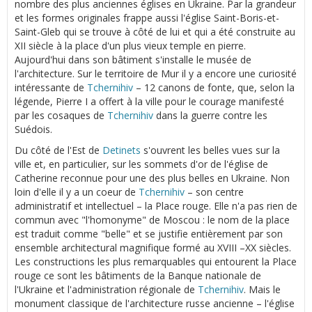
nombre des plus anciennes églises en Ukraine. Par la grandeur
et les formes originales frappe aussi l'église Saint-Boris-et-
Saint-Gleb qui se trouve à côté de lui et qui a été construite au
XII siècle à la place d'un plus vieux temple en pierre.
Aujourd'hui dans son bâtiment s'installe le musée de
l'architecture. Sur le territoire de Mur il y a encore une curiosité
intéressante de
Tchernihiv
– 12 canons de fonte, que, selon la
légende, Pierre I a offert à la ville pour le courage manifesté
par les cosaques de
Tchernihiv
dans la guerre contre les
Suédois.
Du côté de l'Est de
Detinets
s'ouvrent les belles vues sur la
ville et, en particulier, sur les sommets d'or de l'église de
Catherine reconnue pour une des plus belles en Ukraine. Non
loin d'elle il y a un coeur de
Tchernihiv
– son centre
administratif et intellectuel – la Place rouge. Elle n'a pas rien de
commun avec "l'homonyme" de Moscou : le nom de la place
est traduit comme "belle" et se justifie entièrement par son
ensemble architectural magnifique formé au XVIII –XX siècles.
Les constructions les plus remarquables qui entourent la Place
rouge ce sont les bâtiments de la Banque nationale de
l'Ukraine et l'administration régionale de
Tchernihiv
. Mais le
monument classique de l'architecture russe ancienne – l'église