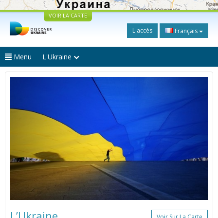
VOIR LA CARTE
L'accès
Français
Menu
L'Ukraine
L’Ukraine
Voir Sur La Carte