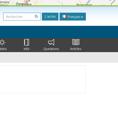
L'accès
Français
étéo
Info
Questions
Articles