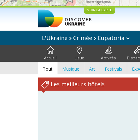
VOIR LA CARTE
L'Ukraine
Crimée
Eupatoria
Accueil
Lieux
Activités
Distrac
Tout
Musique
Art
Festivals
Exp
Les meilleurs hôtels