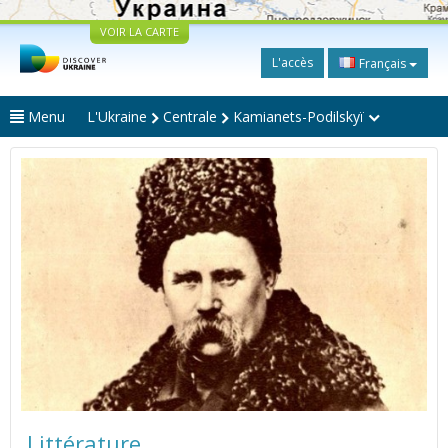
VOIR LA CARTE
L'accès
Français
Menu
L'Ukraine
Centrale
Kamianets-Podilskyï
Littérature