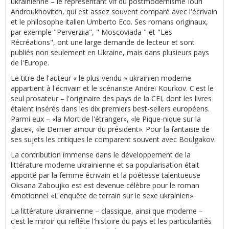
ukrainienne – le représentant vif du postmodernisme Iouri
Androukhovitch, qui est assez souvent comparé avec l'écrivain
et le philosophe italien Umberto Eco. Ses romans originaux,
par exemple "Perverziia", " Moscoviada " et "Les
Récréations", ont une large demande de lecteur et sont
publiés non seulement en Ukraine, mais dans plusieurs pays
de l'Europe.
Le titre de l'auteur « le plus vendu » ukrainien moderne
appartient à l'écrivain et le scénariste Andreï Kourkov. C'est le
seul prosateur – l'originaire des pays de la CEI, dont les livres
étaient insérés dans les dix premiers best-sellers européens.
Parmi eux – «la Mort de l'étranger», «le Pique-nique sur la
glace», «le Dernier amour du président». Pour la fantaisie de
ses sujets les critiques le comparent souvent avec Boulgakov.
La contribution immense dans le développement de la
littérature moderne ukrainienne et sa popularisation était
apporté par la femme écrivain et la poétesse talentueuse
Oksana Zaboujko est est devenue célèbre pour le roman
émotionnel «L'enquête de terrain sur le sexe ukrainien».
La littérature ukrainienne – classique, ainsi que moderne –
c’est le miroir qui refléte l'histoire du pays et les particularités