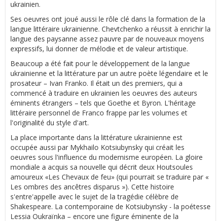
ukrainien.
Ses oeuvres ont joué aussi le rôle clé dans la formation de la
langue littéraire ukrainienne. Chevtchenko a réussit à enrichir la
langue des paysanne assez pauvre par de nouveaux moyens
expressifs, lui donner de mélodie et de valeur artistique.
Beaucoup a été fait pour le développement de la langue
ukrainienne et la littérature par un autre poète légendaire et le
prosateur – Ivan Franko. Il était un des premiers, qui a
commencé à traduire en ukrainien les oeuvres des auteurs
éminents étrangers – tels que Goethe et Byron. L'héritage
littéraire personnel de Franco frappe par les volumes et
l'originalité du style d'art.
La place importante dans la littérature ukrainienne est
occupée aussi par Mykhailo Kotsiubynsky qui créait les
oeuvres sous l'influence du modernisme européen. La gloire
mondiale a acquis sa nouvelle qui décrit deux Houtsoules
amoureux «Les Chevaux de feu» (qui pourrait se traduire par «
Les ombres des ancêtres disparus »). Cette histoire
s'entre'appelle avec le sujet de la tragédie célèbre de
Shakespeare. La contemporaine de Kotsiubynsky - la poétesse
Lessia Oukraïnka – encore une figure éminente de la