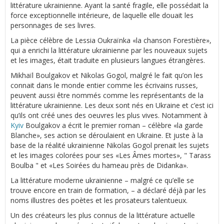
littérature ukrainienne. Ayant la santé fragile, elle possédait la
force exceptionnelle intérieure, de laquelle elle douait les
personnages de ses livres.
La pièce célèbre de Lessia Oukraïnka «la chanson Forestière»,
qui a enrichi la littérature ukrainienne par les nouveaux sujets
et les images, était traduite en plusieurs langues étrangères.
Mikhaïl Boulgakov et Nikolas Gogol, malgré le fait qu’on les
connait dans le monde entier comme les écrivains russes,
peuvent aussi être nommés comme les représentants de la
littérature ukrainienne. Les deux sont nés en Ukraine et c’est ici
qu’ils ont créé unes des oeuvres les plus vives. Notamment à
Kyiv
Boulgakov a écrit le premier roman – célèbre «la garde
Blanche», ses action se déroulaient en Ukraine. Et juste à la
base de la réalité ukrainienne Nikolas Gogol prenait les sujets
et les images colorées pour ses «Les Âmes mortes», " Tarass
Boulba " et «Les Soirées du hameau près de Didanka».
La littérature moderne ukrainienne – malgré ce qu’elle se
trouve encore en train de formation, – a déclaré déjà par les
noms illustres des poètes et les prosateurs talentueux.
Un des créateurs les plus connus de la littérature actuelle