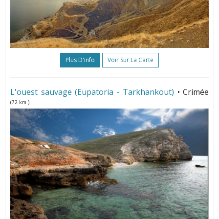
Plus D'info
Voir Sur La Carte
L'ouest sauvage (Eupatoria - Tarkhankout)
• Crimée
(72 km.)