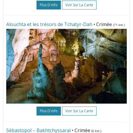
Plus D'info
Voir Sur La Carte
Alouchta et les trésors de Tchatyr-Dah
• Crimée
(71 km.)
Plus D'info
Voir Sur La Carte
Sébastopol – Bakhtchyssaraï
• Crimée
(6 km.)