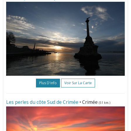
Plus D'info
Voir Sur La Carte
Les perles du côte Sud de Crimée
• Crimée
(51 km.)