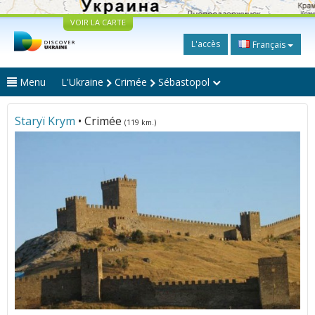
VOIR LA CARTE
L'accès
Français
Menu
L'Ukraine
Crimée
Sébastopol
Staryï Krym
• Crimée
(119 km.)