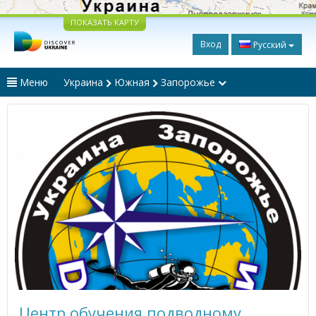
ПОКАЗАТЬ КАРТУ
Вход
Русский
Меню
Украина
Южная
Запорожье
Центр обучения подводному